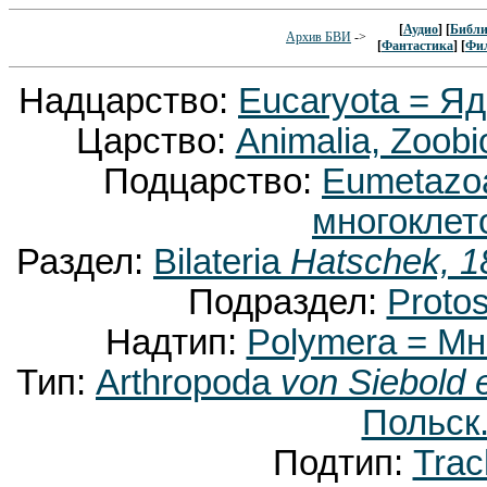
[
Аудио
] [
Библи
Архив БВИ
->
[
Фантастика
] [
Фи
Надцарство:
Eucaryota = Я
Царство:
Animalia, Zoobi
Подцарство:
Eumetaz
многоклет
Раздел:
Bilateria
Hatschek, 1
Подраздел:
Proto
Надтип:
Polymera = М
Тип:
Arthropoda
von Siebold 
Польск.
Подтип:
Trac