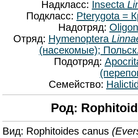
Надкласс:
Insecta
Li
Подкласс:
Pterygota =
Надотряд:
Oligo
Отряд:
Hymenoptera
Linna
(насекомые); Польск.
Подотряд:
Apocri
(перепо
Семейство:
Halict
Род: Rophitoi
Вид: Rophitoides canus
(Ever