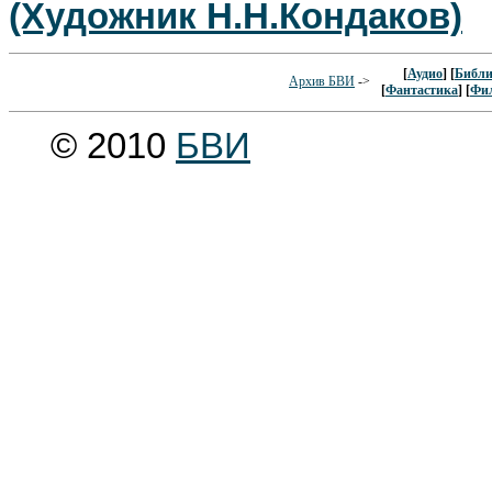
(Художник Н.Н.Кондаков)
[
Аудио
] [
Библи
Архив БВИ
->
[
Фантастика
] [
Фи
© 2010
БВИ