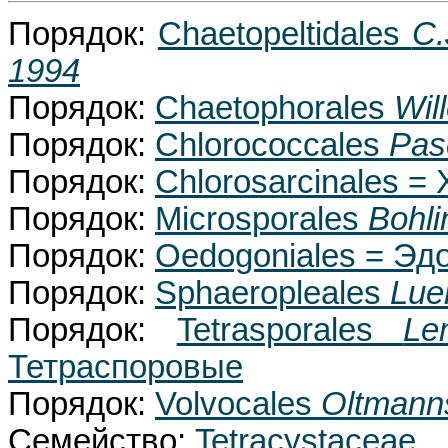
Порядок:
Chaetopeltidales
C.
1994
Порядок:
Chaetophorales
Wil
Порядок:
Chlorococcales
Pas
Порядок:
Chlorosarcinales 
Порядок:
Microsporales
Bohli
Порядок:
Oedogoniales = Эд
Порядок:
Sphaeropleales
Lue
Порядок:
Tetrasporales
Le
Тетраспоровые
Порядок:
Volvocales
Oltmann
Семейство:
Tetracystaceae