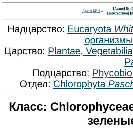
[
Аудио
] [
Биб
Архив БВИ
->
[
Фантастика
] [
Надцарство:
Eucaryota
Whit
организмы
Царство:
Plantae, Vegetabili
Р
Подцарство:
Phycobio
Отдел:
Chlorophyta
Pasch
Класс: Chlorophycea
зелены