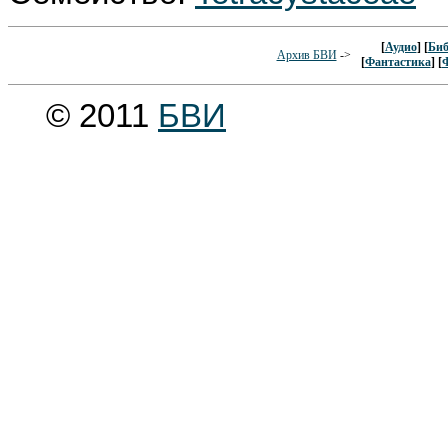
[
Аудио
] [
Биб
Архив БВИ
->
[
Фантастика
] [
© 2011
БВИ