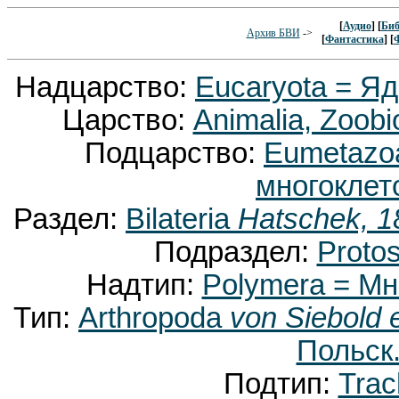
[
Аудио
] [
Биб
Архив БВИ
->
[
Фантастика
] [
Надцарство:
Eucaryota = Я
Царство:
Animalia, Zoobi
Подцарство:
Eumetaz
многоклет
Раздел:
Bilateria
Hatschek, 1
Подраздел:
Proto
Надтип:
Polymera = М
Тип:
Arthropoda
von Siebold 
Польск.
Подтип:
Trac