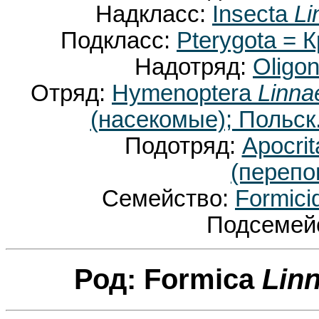
Надкласс:
Insecta
Li
Подкласс:
Pterygota =
Надотряд:
Oligo
Отряд:
Hymenoptera
Linna
(насекомые); Польск.
Подотряд:
Apocri
(перепо
Семейство:
Formic
Подсемей
Род: Formica
Lin