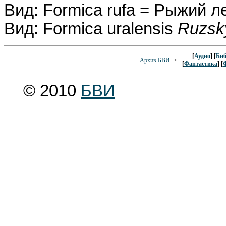
Вид: Formica rufa = Рыжий 
Вид: Formica uralensis
Ruzsk
[
Аудио
] [
Биб
Архив БВИ
->
[
Фантастика
] [
© 2010
БВИ