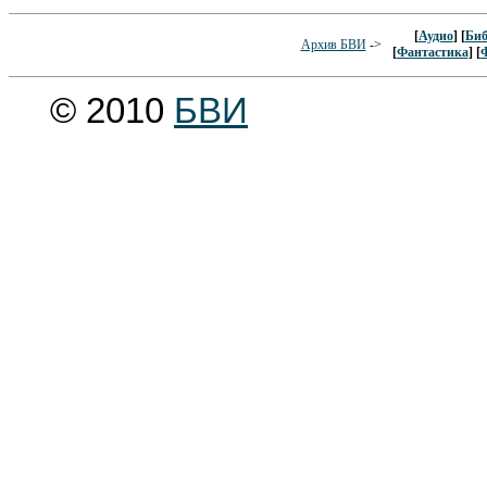
[
Аудио
] [
Биб
Архив БВИ
->
[
Фантастика
] [
© 2010
БВИ