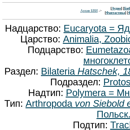
[
Аудио
] [
Биб
Архив БВИ
->
[
Фантастика
] [
Надцарство:
Eucaryota = Я
Царство:
Animalia, Zoobi
Подцарство:
Eumetaz
многоклет
Раздел:
Bilateria
Hatschek, 1
Подраздел:
Proto
Надтип:
Polymera = М
Тип:
Arthropoda
von Siebold 
Польск.
Подтип:
Trac