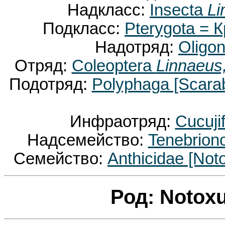
Надкласс:
Insecta
Li
Подкласс:
Pterygota =
Надотряд:
Oligo
Отряд:
Coleoptera
Linnaeus
Подотряд:
Polyphaga [Scara
Инфраотряд:
Cucuji
Надсемейство:
Tenebrion
Семейство:
Anthicidae [Not
Род: Notox