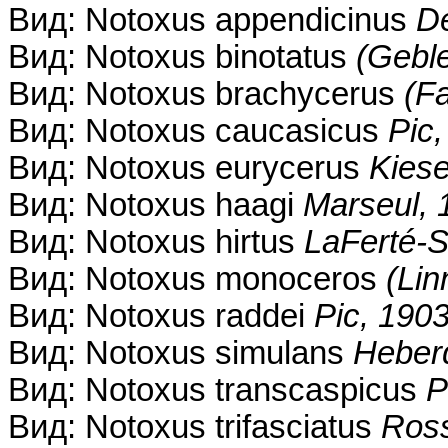
Вид: Notoxus appendicinus
D
Вид: Notoxus binotatus
(Geble
Вид: Notoxus brachycerus
(F
Вид: Notoxus caucasicus
Pic
Вид: Notoxus eurycerus
Kiese
Вид: Notoxus haagi
Marseul, 
Вид: Notoxus hirtus
LaFerté-S
Вид: Notoxus monoceros
(Lin
Вид: Notoxus raddei
Pic, 190
Вид: Notoxus simulans
Heber
Вид: Notoxus transcaspicus
P
Вид: Notoxus trifasciatus
Ross