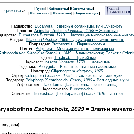
[
Аудио
] [
Библиотека
] [
Систематика
]
Архив БВИ
->
[
Фантастика
] [
Филателия
] [
Энциклопудия
]
Надцарство:
Eucaryota = Ядерные организмы, или Эукариоты
Царство:
Animalia, Zoobiota
Linnaeus, 1758
= Животные
дцарство:
Eumetazoa
Butschli, 1910
= Настоящие многоклеточные живот
Раздел:
Bilateria
Hatschek, 1888
= Двусторонне-симметричные
Подраздел:
Protostomia = Первичноротые
Надтип:
Polymera = Многосегментные, полимерные
Arthropoda
von Siebold et Stannius, 1845
= Членистоногие; Польск.: Członk
Подтип:
Tracheata = Трахейные
Надкласс:
Insecta
Linnaeus, 1758
= Насекомые
Подкласс:
Pterygota = Крылатые, высшие насекомые
Надотряд:
Oligoneoptera
Martynov, 1925
Отряд:
Coleoptera
Linnaeus, 1758
= Жесткокрылые, или жуки
Подотряд:
Polyphaga [Scarabaeida]
Emery, 1886
= Разноядные жуки
Инфраотряд:
Elateriformia [Dascilliformia; Eucinetiformia]
Надсемейство:
Buprestoidea
Семейство:
Buprestidae [Electrapatidae]
Leach, 1815
= Златки
hrysobothris
Eschscholtz, 1829
= Златки ямчат
 плодовая]
ная [бронзовая ребристая]