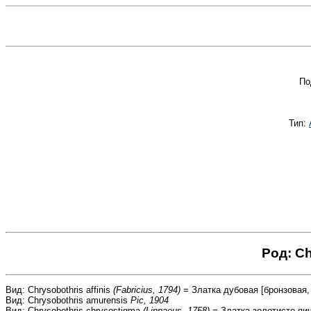
По
Тип:
Род: C
Вид: Chrysobothris affinis
(Fabricius, 1794)
= Златка дубовая [бронзовая,
Вид: Chrysobothris amurensis
Pic, 1904
Вид: Chrysobothris chrysostigma
(Linnaeus, 1758)
= Златка золотисто-яич