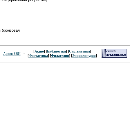
 бронзовая
[
Аудио
] [
Библиотека
] [
Систематика
]
Архив БВИ
->
[
Фантастика
] [
Филателия
] [
Энциклопудия
]