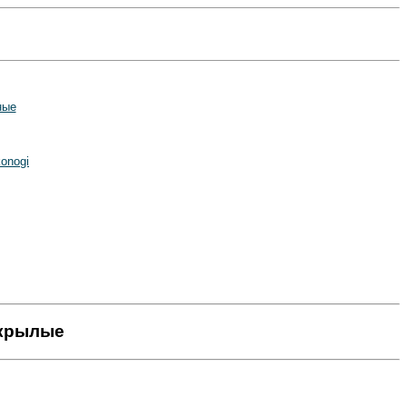
ные
onogi
окрылые