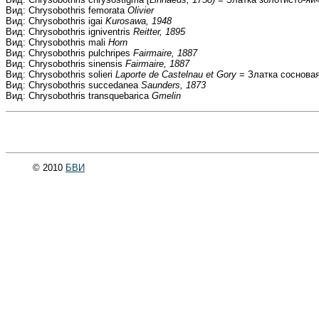
Вид: Chrysobothris femorata
Olivier
Вид: Chrysobothris igai
Kurosawa, 1948
Вид: Chrysobothris igniventris
Reitter, 1895
Вид: Chrysobothris mali
Horn
Вид: Chrysobothris pulchripes
Fairmaire, 1887
Вид: Chrysobothris sinensis
Fairmaire, 1887
Вид: Chrysobothris solieri
Laporte de Castelnau et Gory
= Златка сосновая
Вид: Chrysobothris succedanea
Saunders, 1873
Вид: Chrysobothris transquebarica
Gmelin
© 2010
БВИ