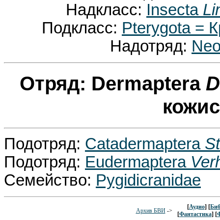
Надкласс:
Insecta
Li
Подкласс:
Pterygota =
Надотряд:
Neo
Отряд: Dermaptera
D
кожи
Подотряд:
Catadermaptera
S
Подотряд:
Eudermaptera
Ver
Семейство:
Pygidicranidae
[
Аудио
] [
Биб
Архив БВИ
->
[
Фантастика
] [