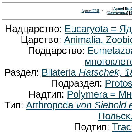
[
Аудио
] [
Биб
Архив БВИ
->
[
Фантастика
] [
Надцарство:
Eucaryota = Я
Царство:
Animalia, Zoobi
Подцарство:
Eumetaz
многоклет
Раздел:
Bilateria
Hatschek, 1
Подраздел:
Proto
Надтип:
Polymera = М
Тип:
Arthropoda
von Siebold 
Польск.
Подтип:
Trac