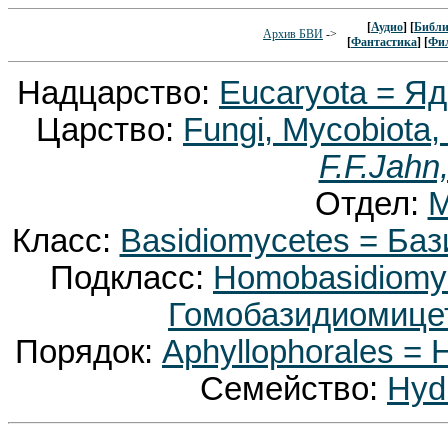
[
Аудио
] [
Библи
Архив БВИ
->
[
Фантастика
] [
Фи
Надцарство:
Eucaryota = Я
Царство:
Fungi, Mycobiota,
F.F.Jahn
Отдел:
M
Класс:
Basidiomycetes = Ба
Подкласс:
Homobasidiomyc
Гомобазидиомице
Порядок:
Aphyllophorales 
Семейство:
Hyd