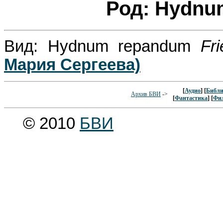
Род: Hydn
Вид: Hydnum repandum
Fri
Мария Сергеева)
[
Аудио
] [
Библи
Архив БВИ
->
[
Фантастика
] [
Фи
© 2010
БВИ