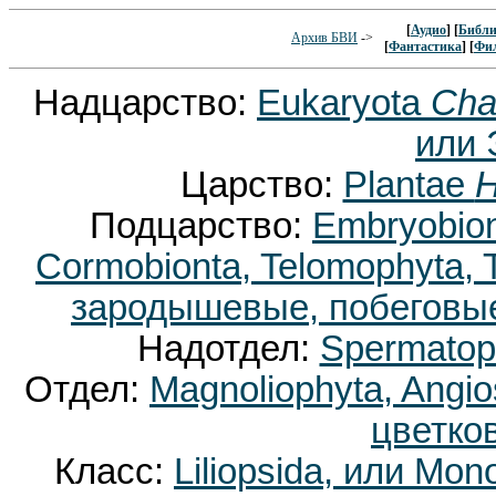
[
Аудио
] [
Библи
Архив БВИ
->
[
Фантастика
] [
Фи
Надцарство:
Eukaryota
Cha
или 
Царство:
Plantae
H
Подцарство:
Embryobion
Cormobionta, Telomophyta,
зародышевые, побеговые
Надотдел:
Spermatop
Отдел:
Magnoliophyta, Ang
цветко
Класс:
Liliopsida, или Mo