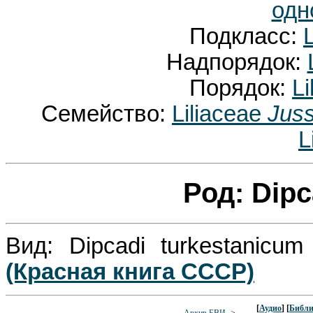
одн
Подкласс:
Надпорядок:
Порядок:
L
Семейство:
Liliaceae
Juss
L
Род: Dip
Вид: Dipcadi turkestanicu
(Красная книга СССР)
[
Аудио
] [
Библи
Архив БВИ
->