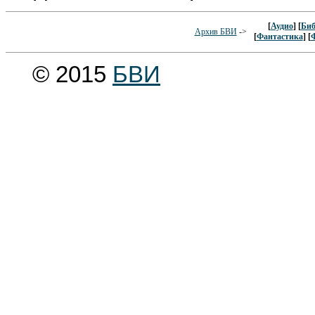
[
Аудио
] [
Биб
Архив БВИ
->
[
Фантастика
] [
© 2015
БВИ