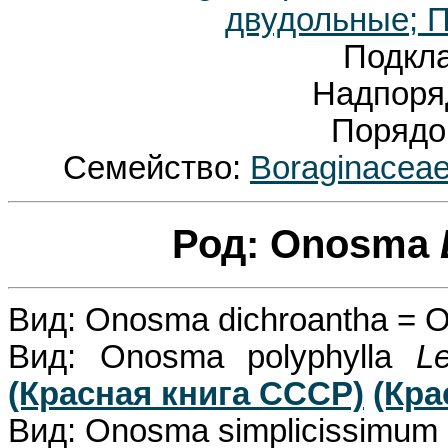
двудольные; П
Подкл
Надпоря
Порядо
Семейство:
Boraginacea
Род: Onosma
Вид: Onosma dichroantha = 
Вид: Onosma polyphylla
L
(Красная книга СССР)
(Кра
Вид: Onosma simplicissimum