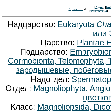
[
Аудио
] [
Биб
Архив БВИ
->
[
Фантастика
] [
Надцарство:
Eukaryota
Cha
или 
Царство:
Plantae
H
Подцарство:
Embryobion
Cormobionta, Telomophyta,
зародышевые, побеговые
Надотдел:
Spermatop
Отдел:
Magnoliophyta, Ang
цветко
Класс:
Magnoliopsida, Dic