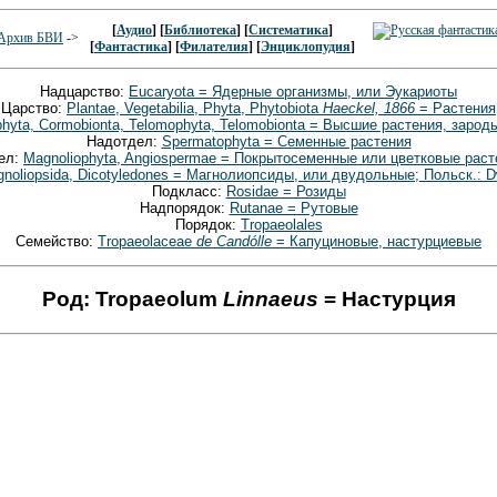
[
Аудио
] [
Библиотека
] [
Систематика
]
Архив БВИ
->
[
Фантастика
] [
Филателия
] [
Энциклопудия
]
Надцарство:
Eucaryota = Ядерные организмы, или Эукариоты
Царство:
Plantae, Vegetabilia, Phyta, Phytobiota
Haeckel, 1866
= Растения
phyta, Cormobionta, Telomophyta, Telomobionta = Высшие растения, зар
Надотдел:
Spermatophyta = Семенные растения
ел:
Magnoliophyta, Angiospermae = Покрытосеменные или цветковые раст
noliopsida, Dicotyledones = Магнолиопсиды, или двудольные; Польск.: D
Подкласс:
Rosidae = Розиды
Надпорядок:
Rutanae = Рутовые
Порядок:
Tropaeolales
Семейство:
Tropaeolaceae
de Candólle
= Капуциновые, настурциевые
Род: Tropaeolum
Linnaeus
= Настурция