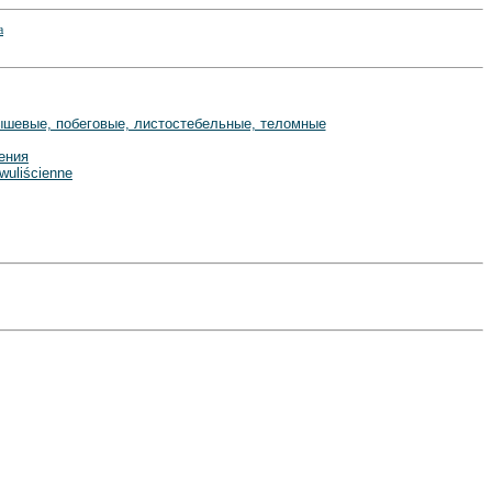
одышевые, побеговые, листостебельные, теломные
ения
wuliścienne