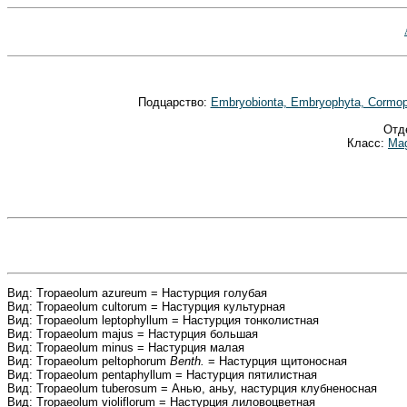
Подцарство:
Embryobionta, Embryophyta, Cormo
Отд
Класс:
Mag
Вид: Tropaeolum azureum = Настурция голубая
Вид: Tropaeolum cultorum = Настурция культурная
Вид: Tropaeolum leptophyllum = Настурция тонколистная
Вид: Tropaeolum majus = Настурция большая
Вид: Tropaeolum minus = Настурция малая
Вид: Tropaeolum peltophorum
Benth.
= Настурция щитоносная
Вид: Tropaeolum pentaphyllum = Настурция пятилистная
Вид: Tropaeolum tuberosum = Анью, аньу, настурция клубненосная
Вид: Tropaeolum violiflorum = Настурция лиловоцветная