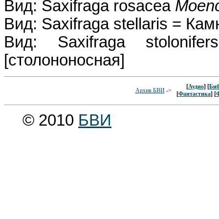
Вид: Saxifraga rosacea
Moen
Вид: Saxifraga stellaris = К
Вид: Saxifraga stolonif
[столононосная]
[
Аудио
] [
Биб
Архив БВИ
->
[
Фантастика
] [
© 2010
БВИ