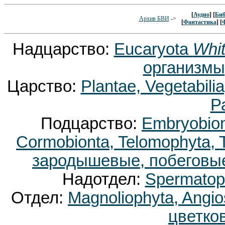
[
Аудио
] [
Биб
Архив БВИ
->
[
Фантастика
] [
Надцарство:
Eucaryota
Whit
организмы
Царство:
Plantae, Vegetabili
Р
Подцарство:
Embryobion
Cormobionta, Telomophyta,
зародышевые, побеговые
Надотдел:
Spermatop
Отдел:
Magnoliophyta, Ang
цветко