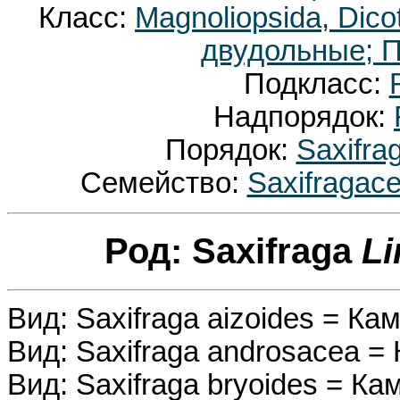
Класс:
Magnoliopsida, Dic
двудольные; П
Подкласс:
Надпорядок:
Порядок:
Saxifra
Семейство:
Saxifragac
Род: Saxifraga
Li
Вид: Saxifraga aizoides = К
Вид: Saxifraga androsacea 
Вид: Saxifraga bryoides = 