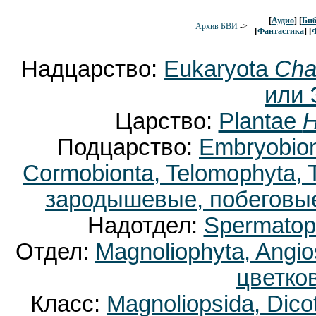
[
Аудио
] [
Биб
Архив БВИ
->
[
Фантастика
] [
Надцарство:
Eukaryota
Cha
или 
Царство:
Plantae
H
Подцарство:
Embryobion
Cormobionta, Telomophyta,
зародышевые, побеговые
Надотдел:
Spermatop
Отдел:
Magnoliophyta, Ang
цветко
Класс:
Magnoliopsida, Dic