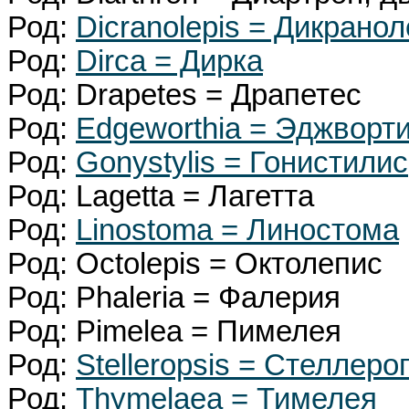
Род:
Dicranolepis = Дикрано
Род:
Dirca = Дирка
Род: Drapetes = Драпетес
Род:
Edgeworthia = Эджворт
Род:
Gonystylis = Гонистилис
Род: Lagetta = Лагетта
Род:
Linostoma = Линостома
Род: Octolepis = Октолепис
Род: Phaleria = Фалерия
Род: Pimelea = Пимелея
Род:
Stelleropsis = Стеллеро
Род:
Thymelaea = Тимелея