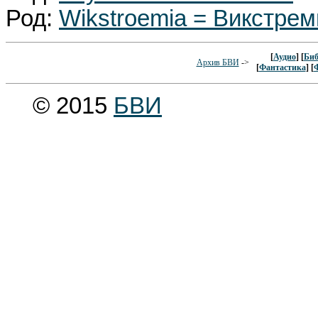
Род:
Wikstroemia = Викстрем
[
Аудио
] [
Биб
Архив БВИ
->
[
Фантастика
] [
© 2015
БВИ