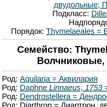
двудольные; П
Подкласс:
Dill
Надпоряд
Порядок:
Thymelaeales = 
Семейство: Thyme
Волчниковые,
Род:
Aquilaria = Аквилария
Род:
Daphne
Linnaeus, 1753
=
Род:
Dendrostellera = Дендр
Род: Diarthron = Диартрон, 