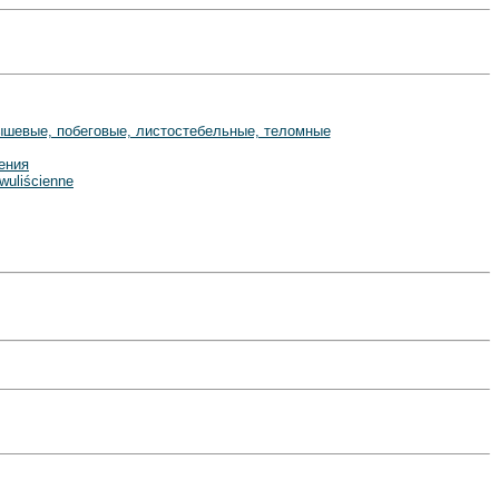
одышевые, побеговые, листостебельные, теломные
ения
wuliścienne