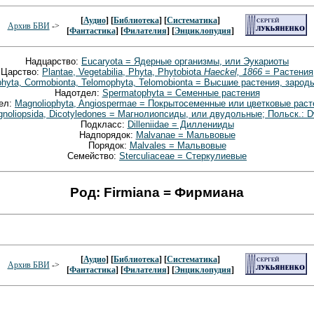
[
Аудио
] [
Библиотека
] [
Систематика
]
Архив БВИ
->
[
Фантастика
] [
Филателия
] [
Энциклопудия
]
Надцарство:
Eucaryota = Ядерные организмы, или Эукариоты
Царство:
Plantae, Vegetabilia, Phyta, Phytobiota
Haeckel, 1866
= Растения
phyta, Cormobionta, Telomophyta, Telomobionta = Высшие растения, зар
Надотдел:
Spermatophyta = Семенные растения
ел:
Magnoliophyta, Angiospermae = Покрытосеменные или цветковые раст
noliopsida, Dicotyledones = Магнолиопсиды, или двудольные; Польск.: D
Подкласс:
Dilleniidae = Дилленииды
Надпорядок:
Malvanae = Мальвовые
Порядок:
Malvales = Мальвовые
Семейство:
Sterculiaceae = Стеркулиевые
Род: Firmiana = Фирмиана
[
Аудио
] [
Библиотека
] [
Систематика
]
Архив БВИ
->
[
Фантастика
] [
Филателия
] [
Энциклопудия
]