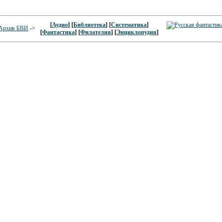
[
Аудио
] [
Библиотека
] [
Систематика
]
Архив БВИ
->
[
Фантастика
] [
Филателия
] [
Энциклопудия
]