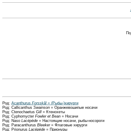
По
Род:
Acanthurus
Forsskål
= (Рыбы-)хирурги
Род: Callicanthus
Swainson
= Оранжевошипые носачи
Род: Ctenochaetus
Gill
= Ктенохеты
Род: Cyphomycter
Fowler et Bean
= Носачи
Род: Naso
Lacépède
= Настоящие носачи, рыбы-носороги
Род: Paracanthurus
Bleeker
= Флаговые хирурги
Род: Prionurus
Lacépède
= Прионуры