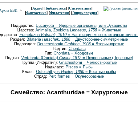
[
Аудио
] [
Библиотека
] [
Систематика
]
Архив БВИ
->
[
Фантастика
] [
Филателия
] [
Энциклопудия
]
Надцарство:
Eucaryota = Ядерные организмы, или Эукариоты
Царство:
Animalia, Zoobiota
Linnaeus, 1758
= Животные
дцарство:
Eumetazoa
Butschli, 1910
= Настоящие многоклеточные живот
Раздел:
Bilateria
Hatschek, 1888
= Двусторонне-симметричные
Подраздел:
Deuterostomia
Grobben, 1908
= Вторичноротые
Надтип:
Chordaria
Тип:
Chordata = Хордовые
Подтип:
Vertebrata {Craniata}
Cuvier, 1812
= Позвоночные (Черепные)
Группа (Инфратип):
Gnathostomi = Челюстноротые
Надкласс:
Pisces = Рыбы
Класс:
Osteichthyes
Huxley, 1880
= Костные рыбы
Отряд:
Perciformes = Окунеобразные
Семейство: Acanthuridae = Хирурговые