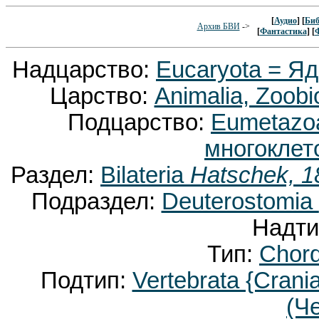
[
Аудио
] [
Биб
Архив БВИ
->
[
Фантастика
] [
Надцарство:
Eucaryota = Я
Царство:
Animalia, Zoobi
Подцарство:
Eumetaz
многоклет
Раздел:
Bilateria
Hatschek, 1
Подраздел:
Deuterostomia
Надти
Тип:
Chor
Подтип:
Vertebrata {Crani
(Ч