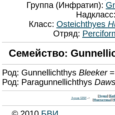
Группа (Инфратип):
Gn
Надкласс
Класс:
Osteichthyes
H
Отряд:
Percifo
Семейство: Gunnelli
Род: Gunnellichthys
Bleeker
=
Род: Paragunnellichthys
Daws
[
Аудио
] [
Биб
Архив БВИ
->
[
Фантастика
] [
© 2010
БВИ