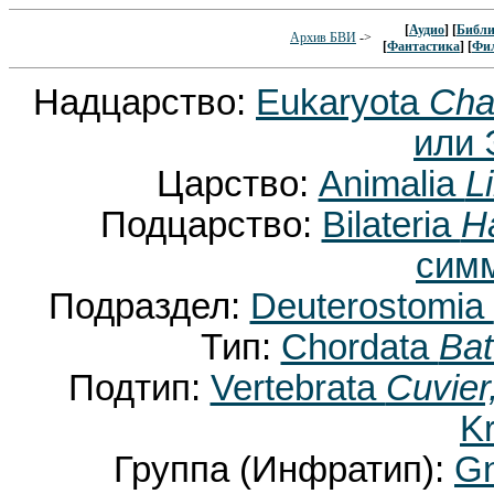
[
Аудио
] [
Библи
Архив БВИ
->
[
Фантастика
] [
Фи
Надцарство:
Eukaryota
Cha
или 
Царство:
Animalia
L
Подцарство:
Bilateria
H
сим
Подраздел:
Deuterostomia
Тип:
Chordata
Bat
Подтип:
Vertebrata
Cuvier
K
Группа (Инфратип):
Gn