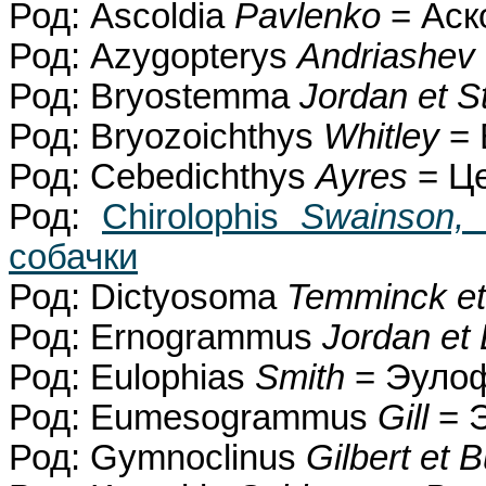
Род: Ascoldia
Pavlenko
= Аск
Род: Azygopterys
Andriashev
Род: Bryostemma
Jordan et S
Род: Bryozoichthys
Whitley
= 
Род: Cebedichthys
Ayres
= Ц
Род:
Chirolophis
Swainson,
собачки
Род: Dictyosoma
Temminck et
Род: Ernogrammus
Jordan et
Род: Eulophias
Smith
= Эуло
Род: Eumesogrammus
Gill
= 
Род: Gymnoclinus
Gilbert et 