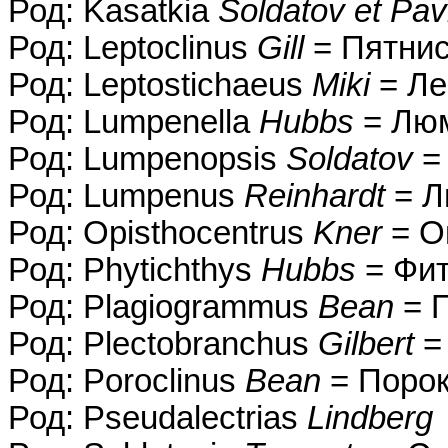
Род: Kasatkia
Soldatov et Pa
Род: Leptoclinus
Gill
= Пятни
Род: Leptostichaeus
Miki
= Ле
Род: Lumpenella
Hubbs
= Лю
Род: Lumpenopsis
Soldatov
=
Род: Lumpenus
Reinhardt
= Л
Род: Opisthocentrus
Kner
= О
Род: Phytichthys
Hubbs
= Фи
Род: Plagiogrammus
Bean
= 
Род: Plectobranchus
Gilbert
=
Род: Poroclinus
Bean
= Поро
Род: Pseudalectrias
Lindberg