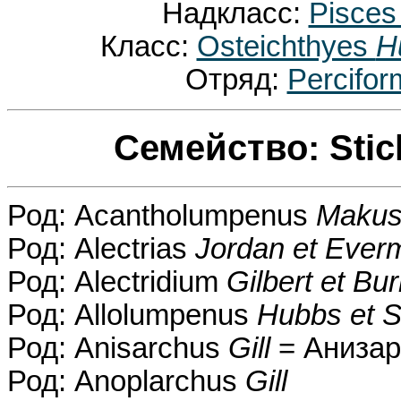
Надкласс:
Pisce
Класс:
Osteichthyes
H
Отряд:
Percifo
Семейство: Stic
Род: Acantholumpenus
Makus
Род: Alectrias
Jordan et Ever
Род: Alectridium
Gilbert et Bu
Род: Allolumpenus
Hubbs et S
Род: Anisarchus
Gill
= Анизар
Род: Anoplarchus
Gill