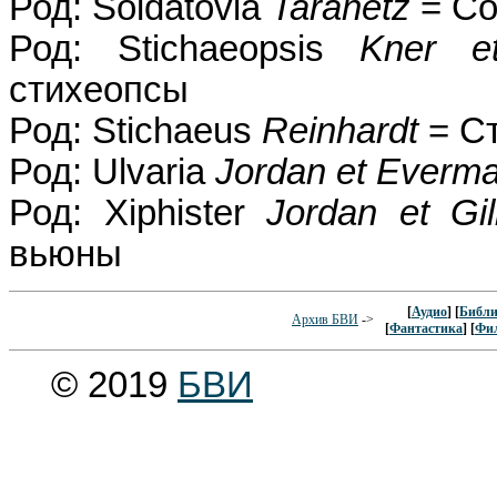
Род: Soldatovia
Taranetz
= Со
Род: Stichaeopsis
Kner et
стихеопсы
Род: Stichaeus
Reinhardt
= С
Род: Ulvaria
Jordan et Everm
Род: Xiphister
Jordan et Gil
вьюны
[
Аудио
] [
Библи
Архив БВИ
->
[
Фантастика
] [
Фи
© 2019
БВИ