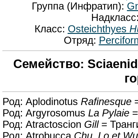
Группа (Инфратип):
Gn
Надкласс
Класс:
Osteichthyes
H
Отряд:
Percifo
Семейство: Sciaeni
г
Род: Aplodinotus
Rafinesque
=
Род: Argyrosomus
La Pylaie
=
Род: Atractoscion
Gill
= Транг
Род: Atrobucca
Chu, Lo et Wu