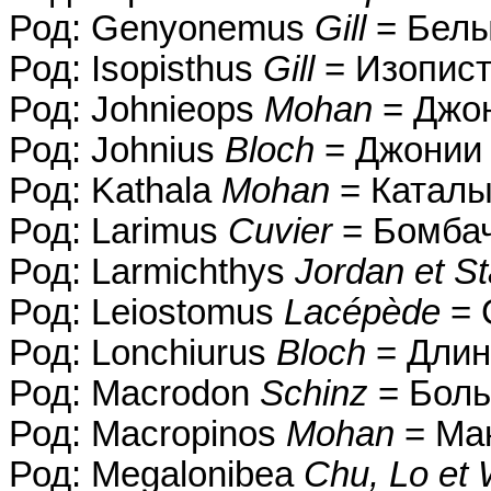
Род: Genyonemus
Gill
= Белы
Род: Isopisthus
Gill
= Изопис
Род: Johnieops
Mohan
= Джо
Род: Johnius
Bloch
= Джонии
Род: Kathala
Mohan
= Катал
Род: Larimus
Cuvier
= Бомбач
Род: Larmichthys
Jordan et S
Род: Leiostomus
Lacépède
= 
Род: Lonchiurus
Bloch
= Длин
Род: Macrodon
Schinz
= Боль
Род: Macropinos
Mohan
= Ма
Род: Megalonibea
Chu, Lo et