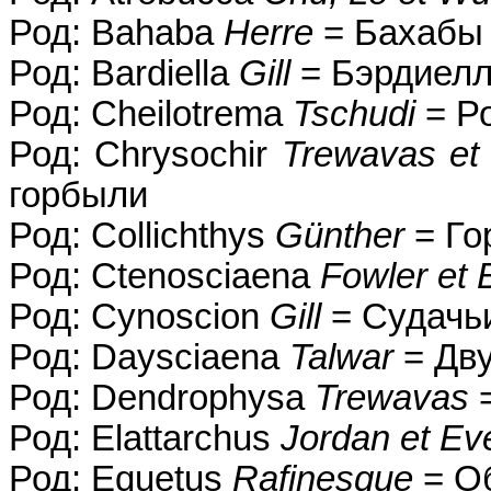
Род: Bahaba
Herre
= Бахабы
Род: Bardiella
Gill
= Бэрдиел
Род: Cheilotrema
Tschudi
= Р
Род: Chrysochir
Trewavas et
горбыли
Род: Collichthys
Günther
= Го
Род: Ctenosciaena
Fowler et
Род: Cynoscion
Gill
= Судачьи
Род: Daysciaena
Talwar
= Дв
Род: Dendrophysa
Trewavas
=
Род: Elattarchus
Jordan et E
Род: Equetus
Rafinesque
= О