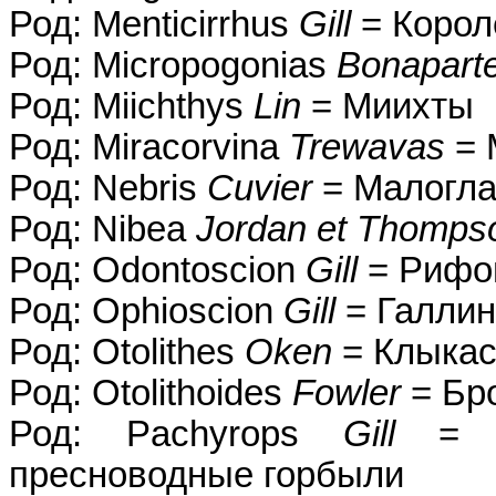
Род: Menticirrhus
Gill
= Корол
Род: Micropogonias
Bonapart
Род: Miichthys
Lin
= Миихты
Род: Miracorvina
Trewavas
= 
Род: Nebris
Cuvier
= Малогла
Род: Nibea
Jordan et Thomps
Род: Odontoscion
Gill
= Рифо
Род: Ophioscion
Gill
= Галли
Род: Otolithes
Oken
= Клыкас
Род: Otolithoides
Fowler
= Бр
Род: Pachyrops
Gill
= Па
пресноводные горбыли