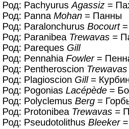
Род: Pachyurus
Agassiz
= Па
Род: Panna
Mohan
= Панны
Род: Paralonchurus
Bocourt
=
Род: Paranibea
Trewavas
= П
Род: Pareques
Gill
Род: Pennahia
Fowler
= Пенн
Род: Pentheroscion
Trewavas
Род: Plagioscion
Gill
= Курби
Род: Pogonias
Lacépède
= Бо
Род: Polyclemus
Berg
= Горб
Род: Protonibea
Trewavas
= П
Род: Pseudotolithus
Bleeker
=