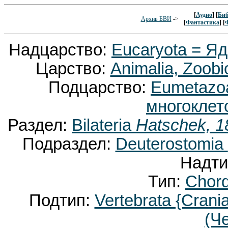
[
Аудио
] [
Биб
Архив БВИ
->
[
Фантастика
] [
Надцарство:
Eucaryota = Я
Царство:
Animalia, Zoobi
Подцарство:
Eumetaz
многоклет
Раздел:
Bilateria
Hatschek, 1
Подраздел:
Deuterostomia
Надти
Тип:
Chor
Подтип:
Vertebrata {Crani
(Ч