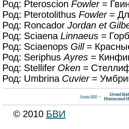
Род: Pteroscion
Fowler
= Гви
Род: Pterotolithus
Fowler
= Дл
Род: Roncador
Jordan et Gilbe
Род: Sciaena
Linnaeus
= Горб
Род: Sciaenops
Gill
= Красны
Род: Seriphus
Ayres
= Кинфи
Род: Stellifer
Oken
= Стеллиф
Род: Umbrina
Cuvier
= Умбри
[
Аудио
] [
Биб
Архив БВИ
->
[
Фантастика
] [
© 2010
БВИ