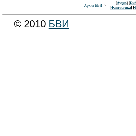
[
Аудио
] [
Биб
Архив БВИ
->
[
Фантастика
] [
© 2010
БВИ