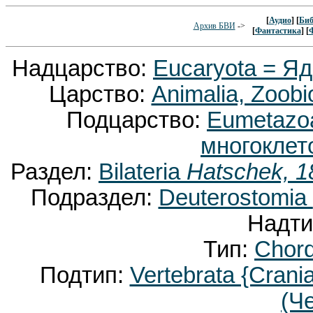
[
Аудио
] [
Биб
Архив БВИ
->
[
Фантастика
] [
Надцарство:
Eucaryota = Я
Царство:
Animalia, Zoobi
Подцарство:
Eumetaz
многоклет
Раздел:
Bilateria
Hatschek, 1
Подраздел:
Deuterostomia
Надти
Тип:
Chor
Подтип:
Vertebrata {Crani
(Ч