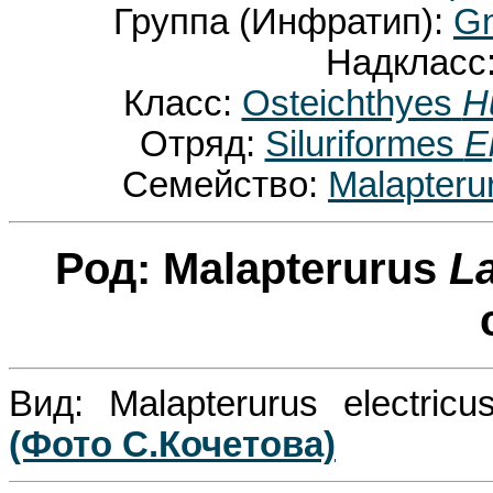
Группа (Инфратип):
Gn
Надкласс
Класс:
Osteichthyes
H
Отряд:
Siluriformes
E
Семейство:
Malapteru
Род: Malapterurus
L
Вид: Malapterurus electric
(Фото С.Кочетова)