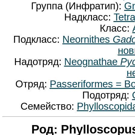
Группа (Инфратип):
Gn
Надкласс:
Tetr
Класс:
Подкласс:
Neornithes
Gado
нов
Надотряд:
Neognathae
Pyc
н
Отряд:
Passeriformes = 
Подотряд:
Семейство:
Phylloscopi
Род: Phylloscopu