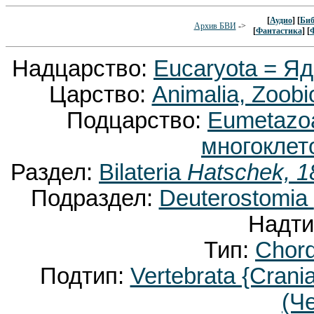
[
Аудио
] [
Биб
Архив БВИ
->
[
Фантастика
] [
Надцарство:
Eucaryota = Я
Царство:
Animalia, Zoobi
Подцарство:
Eumetaz
многоклет
Раздел:
Bilateria
Hatschek, 1
Подраздел:
Deuterostomia
Надти
Тип:
Chor
Подтип:
Vertebrata {Crani
(Ч