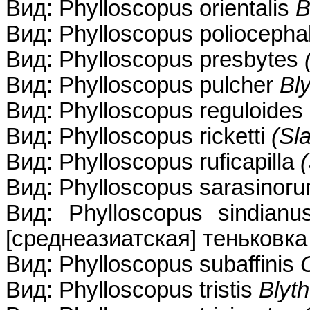
Вид: Phylloscopus orientalis
B
Вид: Phylloscopus polioceph
Вид: Phylloscopus presbytes
Вид: Phylloscopus pulcher
Bl
Вид: Phylloscopus reguloides
Вид: Phylloscopus ricketti
(Sla
Вид: Phylloscopus ruficapilla
Вид: Phylloscopus sarasinor
Вид: Phylloscopus sindian
[среднеазиатская] теньковка
Вид: Phylloscopus subaffinis
Вид: Phylloscopus tristis
Blyt