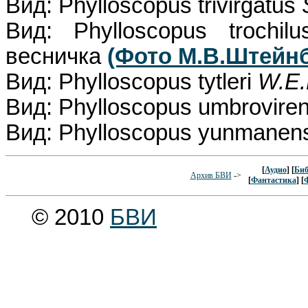
Вид: Phylloscopus trivirgatus
Вид: Phylloscopus trochi
весничка
(Фото М.В.Штейнб
Вид: Phylloscopus tytleri
W.E.
Вид: Phylloscopus umbrovire
Вид: Phylloscopus yunmanen
[
Аудио
] [
Биб
Архив БВИ
->
[
Фантастика
] [
© 2010
БВИ