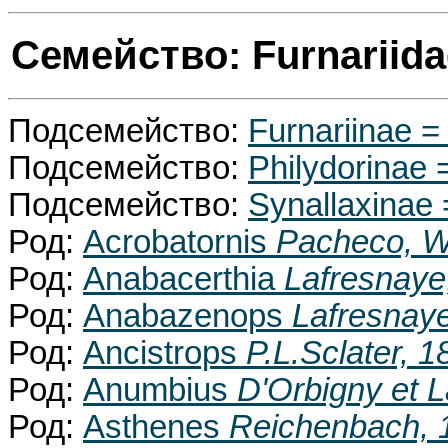
Семейство: Furnariid
Подсемейство:
Furnariinae 
Подсемейство:
Philydorinae
Подсемейство:
Synallaxinae
Род:
Acrobatornis
Pacheco, W
Род:
Anabacerthia
Lafresnaye
Род:
Anabazenops
Lafresnay
Род:
Ancistrops
P.L.Sclater, 1
Род:
Anumbius
D'Orbigny et 
Род:
Asthenes
Reichenbach, 