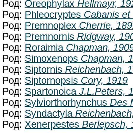
Род:
Oreophylax
Hellmayr, 19
Род:
Phleocryptes
Cabanis et
Род:
Premnoplex
Cherrie, 189
Род:
Premnornis
Ridgway, 19
Род:
Roraimia
Chapman, 190
Род:
Simoxenops
Chapman, 
Род:
Siptornis
Reichenbach, 
Род:
Siptornopsis
Cory, 1919
Род:
Spartonoica
J.L.Peters, 
Род:
Sylviorthorhynchus
Des 
Род:
Syndactyla
Reichenbach
Род:
Xenerpestes
Berlepsch,