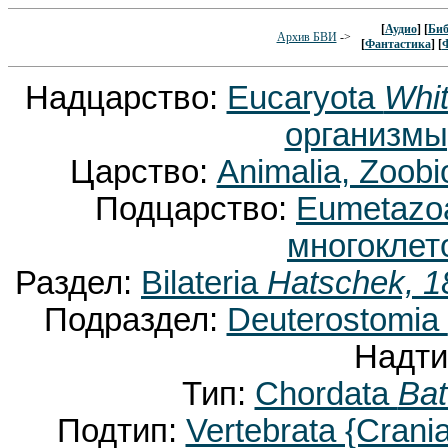
[
Аудио
] [
Биб
Архив БВИ
->
[
Фантастика
] [
Надцарство:
Eucaryota
Whit
организмы
Царство:
Animalia, Zoobi
Подцарство:
Eumetaz
многоклет
Раздел:
Bilateria
Hatschek, 1
Подраздел:
Deuterostomia
Надти
Тип:
Chordata
Bat
Подтип:
Vertebrata {Crani