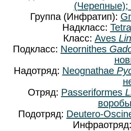
(Черепные);
Группа (Инфратип):
Gn
Надкласс:
Tetr
Класс:
Aves
Li
Подкласс:
Neornithes
Gado
нов
Надотряд:
Neognathae
Pyc
н
Отряд:
Passeriformes
L
воробь
Подотряд:
Deutero-Osci
Инфраотряд