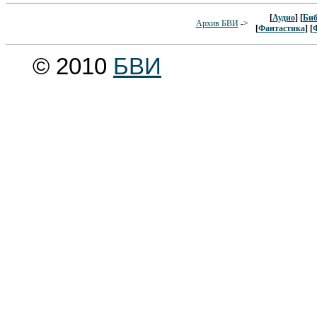
[
Аудио
] [
Биб
Архив БВИ
->
[
Фантастика
] [
© 2010
БВИ