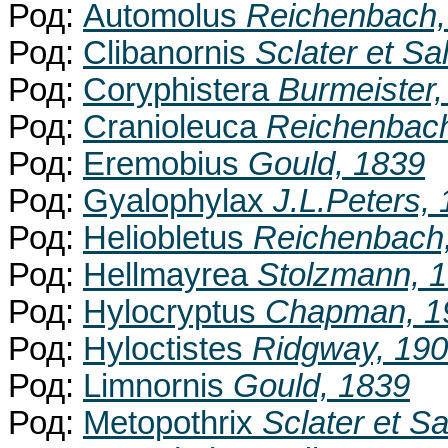
Род:
Automolus
Reichenbach,
Род:
Clibanornis
Sclater et Sa
Род:
Coryphistera
Burmeister,
Род:
Cranioleuca
Reichenbach
Род:
Eremobius
Gould, 1839
Род:
Gyalophylax
J.L.Peters,
Род:
Heliobletus
Reichenbach
Род:
Hellmayrea
Stolzmann, 
Род:
Hylocryptus
Chapman, 1
Род:
Hyloctistes
Ridgway, 19
Род:
Limnornis
Gould, 1839
Род:
Metopothrix
Sclater et Sa