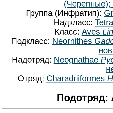
(Черепные);
Группа (Инфратип):
Gn
Надкласс:
Tetr
Класс:
Aves
Li
Подкласс:
Neornithes
Gado
нов
Надотряд:
Neognathae
Pyc
н
Отряд:
Charadriiformes
H
Подотряд: 