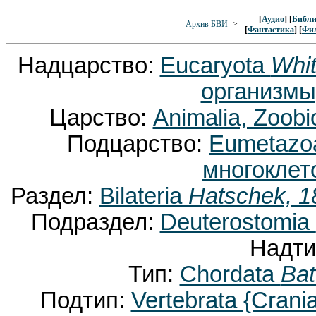
[
Аудио
] [
Библи
Архив БВИ
->
[
Фантастика
] [
Фи
Надцарство:
Eucaryota
Whit
организмы
Царство:
Animalia, Zoobi
Подцарство:
Eumetaz
многоклет
Раздел:
Bilateria
Hatschek, 1
Подраздел:
Deuterostomia
Надти
Тип:
Chordata
Bat
Подтип:
Vertebrata {Crani