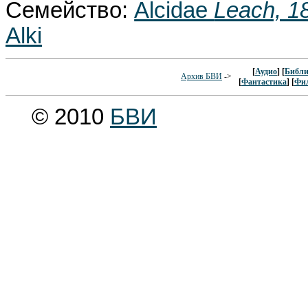
Семейство:
Alcidae
Leach, 1
Alki
[
Аудио
] [
Библи
Архив БВИ
->
[
Фантастика
] [
Фи
© 2010
БВИ