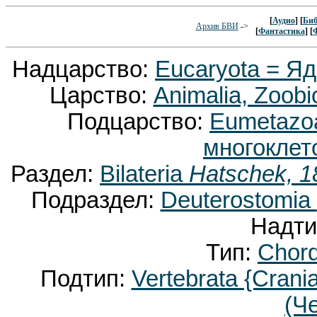
[
Аудио
] [
Биб
Архив БВИ
->
[
Фантастика
] [
Надцарство:
Eucaryota = Я
Царство:
Animalia, Zoobi
Подцарство:
Eumetaz
многоклет
Раздел:
Bilateria
Hatschek, 1
Подраздел:
Deuterostomia
Надти
Тип:
Chor
Подтип:
Vertebrata {Crani
(Ч