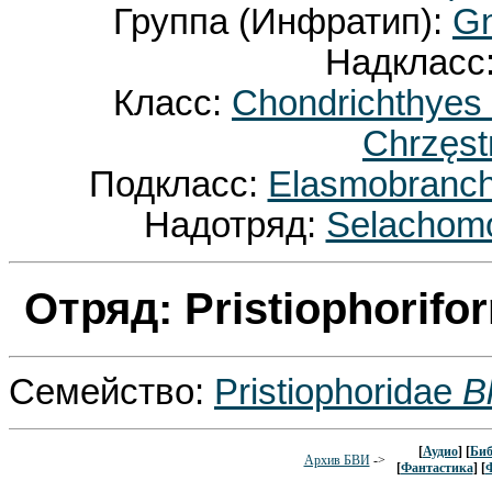
Группа (Инфратип):
Gn
Надкласс
Класс:
Chondrichthyes
Chrzęst
Подкласс:
Elasmobranc
Надотряд:
Selachomo
Отряд: Pristiophorif
Семейство:
Pristiophoridae
B
[
Аудио
] [
Биб
Архив БВИ
->
[
Фантастика
] [