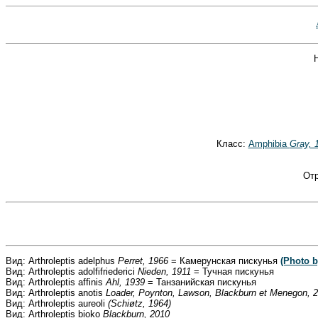
Класс:
Amphibia
Gray, 
От
Вид: Arthroleptis adelphus
Perret, 1966
= Камерунская пискунья
(Photo 
Вид: Arthroleptis adolfifriederici
Nieden, 1911
= Тучная пискунья
Вид: Arthroleptis affinis
Ahl, 1939
= Танзанийская пискунья
Вид: Arthroleptis anotis
Loader, Poynton, Lawson, Blackburn et Menegon, 
Вид: Arthroleptis aureoli
(Schiøtz, 1964)
Вид: Arthroleptis bioko
Blackburn, 2010