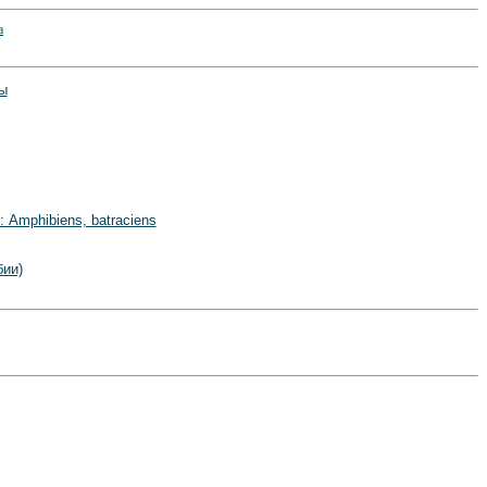
ы
 Amphibiens, batraciens
ии)