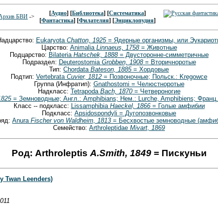
[
Аудио
] [
Библиотека
] [
Систематика
]
Архив БВИ
->
[
Фантастика
] [
Филателия
] [
Энциклопудия
]
Надцарство:
Eukaryota
Chatton, 1925
= Ядерные организмы, или Эукариот
Царство:
Animalia
Linnaeus, 1758
= Животные
Подцарство:
Bilateria
Hatschek, 1888
= Двусторонне-симметричные
Подраздел:
Deuterostomia
Grobben, 1908
= Вторичноротые
Тип:
Chordata
Bateson, 1885
= Хордовые
Подтип:
Vertebrata
Cuvier, 1812
= Позвоночные; Польск.: Kręgowce
Группа (Инфратип):
Gnathostomi = Челюстноротые
Надкласс:
Tetrapoda
Bach, 1870
= Четвероногие
1825
= Земноводные; Англ.: Amphibians; Нем.: Lurche, Amphibiens; Франц.:
Класс -- подкласс:
Lissamphibia
Haeckel, 1866
= Голые амфибии
Подкласс:
Apsidospondyli = Дугопозвонковые
ряд:
Anura
Fischer von Waldheim, 1813
= Бесхвостые земноводные (амфиб
Семейство:
Arthroleptidae
Mivart, 1869
Род: Arthroleptis
A.Smith, 1849
= Пискуньи
by Twan Leenders)
2011