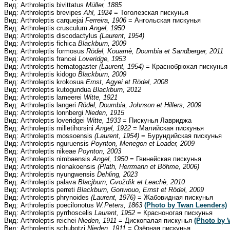
Вид: Arthroleptis bivittatus
Müller, 1885
Вид: Arthroleptis brevipes
Ahl, 1924
= Тоголезская пискунья
Вид: Arthroleptis carquejai
Ferreira, 1906
= Ангольская пискунья
Вид: Arthroleptis crusculum
Angel, 1950
Вид: Arthroleptis discodactylus
(Laurent, 1954)
Вид: Arthroleptis fichica
Blackburn, 2009
Вид: Arthroleptis formosus
Rödel, Kouamè, Doumbia et Sandberger, 2011
Вид: Arthroleptis francei
Loveridge, 1953
Вид: Arthroleptis hematogaster
(Laurent, 1954)
= Краснобрюхая пискунья
Вид: Arthroleptis kidogo
Blackburn, 2009
Вид: Arthroleptis krokosua
Ernst, Agyei et Rödel, 2008
Вид: Arthroleptis kutogundua
Blackburn, 2012
Вид: Arthroleptis lameerei
Witte, 1921
Вид: Arthroleptis langeri
Rödel, Doumbia, Johnson et Hillers, 2009
Вид: Arthroleptis lonnbergi
Nieden, 1915
Вид: Arthroleptis loveridgei
Witte, 1933
= Пискунья Лавриджа
Вид: Arthroleptis milletihorsini
Angel, 1922
= Малийская пискунья
Вид: Arthroleptis mossoensis
(Laurent, 1954)
= Бурундийская пискунья
Вид: Arthroleptis nguruensis
Poynton, Menegon et Loader, 2009
Вид: Arthroleptis nikeae
Poynton, 2003
Вид: Arthroleptis nimbaensis
Angel, 1950
= Гвинейская пискунья
Вид: Arthroleptis nlonakoensis
(Plath, Herrmann et Böhme, 2006)
Вид: Arthroleptis nyungwensis
Dehling, 2023
Вид: Arthroleptis palava
Blacjburn, Gvoždìk et Leachè, 2010
Вид: Arthroleptis perreti
Blackburn, Gonwouo, Ernst et Rödel, 2009
Вид: Arthroleptis phrynoides
(Laurent, 1976)
= Жабовидная пискунья
Вид: Arthroleptis poecilonotus
W.Peters, 1863
(Photo by Twan Leenders)
Вид: Arthroleptis pyrrhoscelis
Laurent, 1952
= Красноногая пискунья
Вид: Arthroleptis reichei
Nieden, 1911
= Дископалая пискунья
(Photo by 
Вид: Arthroleptis schubotzi
Nieden, 1911
= Озёрная пискунья