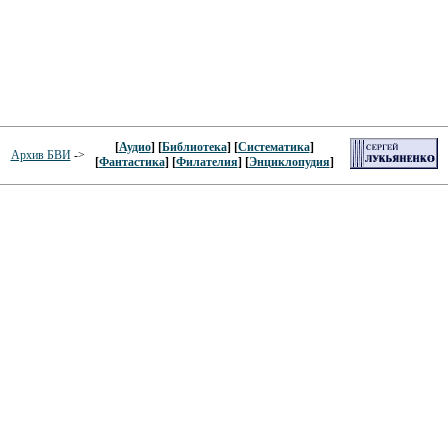
[
Аудио
] [
Библиотека
] [
Систематика
]
Архив БВИ
->
[
Фантастика
] [
Филателия
] [
Энциклопудия
]