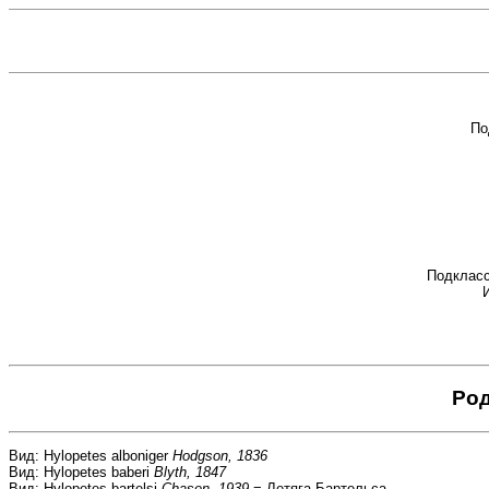
По
Подклас
Род
Вид: Hylopetes alboniger
Hodgson, 1836
Вид: Hylopetes baberi
Blyth, 1847
Вид: Hylopetes bartelsi
Chasen, 1939
= Летяга Бартельса