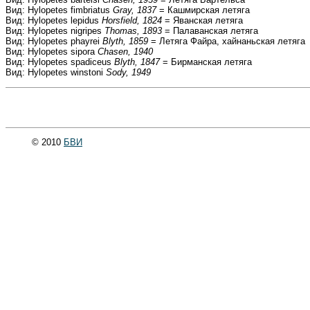
Вид: Hylopetes fimbriatus
Gray, 1837
= Кашмирская летяга
Вид: Hylopetes lepidus
Horsfield, 1824
= Яванская летяга
Вид: Hylopetes nigripes
Thomas, 1893
= Палаванская летяга
Вид: Hylopetes phayrei
Blyth, 1859
= Летяга Файра, хайнаньская летяга
Вид: Hylopetes sipora
Chasen, 1940
Вид: Hylopetes spadiceus
Blyth, 1847
= Бирманская летяга
Вид: Hylopetes winstoni
Sody, 1949
© 2010
БВИ