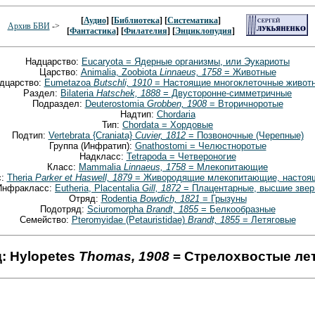
[
Аудио
] [
Библиотека
] [
Систематика
]
Архив БВИ
->
[
Фантастика
] [
Филателия
] [
Энциклопудия
]
Надцарство:
Eucaryota = Ядерные организмы, или Эукариоты
Царство:
Animalia, Zoobiota
Linnaeus, 1758
= Животные
дцарство:
Eumetazoa
Butschli, 1910
= Настоящие многоклеточные живот
Раздел:
Bilateria
Hatschek, 1888
= Двусторонне-симметричные
Подраздел:
Deuterostomia
Grobben, 1908
= Вторичноротые
Надтип:
Chordaria
Тип:
Chordata = Хордовые
Подтип:
Vertebrata {Craniata}
Cuvier, 1812
= Позвоночные (Черепные)
Группа (Инфратип):
Gnathostomi = Челюстноротые
Надкласс:
Tetrapoda = Четвероногие
Класс:
Mammalia
Linnaeus, 1758
= Млекопитающие
с:
Theria
Parker et Haswell, 1879
= Живородящие млекопитающие, настоящ
Инфракласс:
Eutheria, Placentalia
Gill, 1872
= Плацентарные, высшие звер
Отряд:
Rodentia
Bowdich, 1821
= Грызуны
Подотряд:
Sciuromorpha
Brandt, 1855
= Белкообразные
Семейство:
Pteromyidae (Petauristidae)
Brandt, 1855
= Летяговые
: Hylopetes
Thomas, 1908
= Стрелохвостые ле