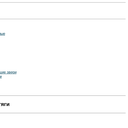
ные
ие звери
и
тяги