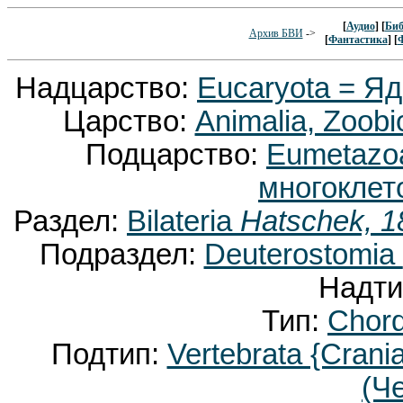
[
Аудио
] [
Биб
Архив БВИ
->
[
Фантастика
] [
Надцарство:
Eucaryota = Я
Царство:
Animalia, Zoobi
Подцарство:
Eumetaz
многоклет
Раздел:
Bilateria
Hatschek, 1
Подраздел:
Deuterostomia
Надти
Тип:
Chor
Подтип:
Vertebrata {Crani
(Ч