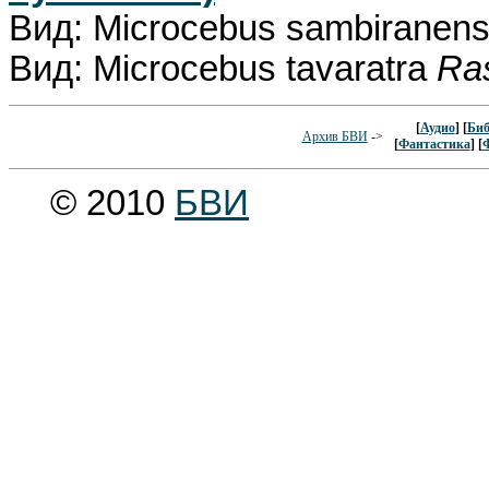
Вид: Microcebus sambiranen
Вид: Microcebus tavaratra
Ras
[
Аудио
] [
Биб
Архив БВИ
->
[
Фантастика
] [
© 2010
БВИ