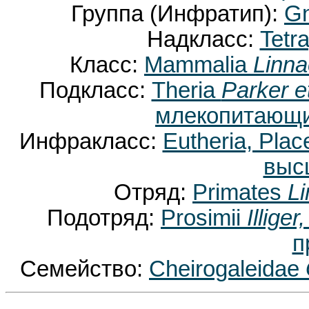
Группа (Инфратип):
Gn
Надкласс:
Tetr
Класс:
Mammalia
Linna
Подкласс:
Theria
Parker e
млекопитающи
Инфракласс:
Eutheria, Plac
выс
Отряд:
Primates
L
Подотряд:
Prosimii
Illiger
п
Семейство:
Cheirogaleidae