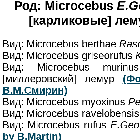
Род: Microcebus
E.G
[карликовые] лем
Вид: Microcebus berthae
Raso
Вид: Microcebus griseorufus
Вид: Microcebus murin
[миллеровский] лемур
(Ф
В.М.Смирин)
Вид: Microcebus myoxinus
Pe
Вид: Microcebus ravelobensi
Вид: Microcebus rufus
E.Geof
by B.Martin)