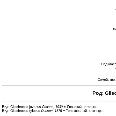
По
Подклас
Семейство
Род: Gli
Вид: Glischropus javanus
Chasen, 1939
= Яванский нетопырь
Вид: Glischropus tylopus
Dobson, 1875
= Толстопалый нетопырь