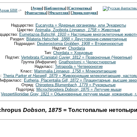
[
Аудио
] [
Библиотека
] [
Систематика
]
Архив БВИ
->
[
Фантастика
] [
Филателия
] [
Энциклопудия
]
Надцарство:
Eucaryota = Ядерные организмы, или Эукариоты
Царство:
Animalia, Zoobiota
Linnaeus, 1758
= Животные
дцарство:
Eumetazoa
Butschli, 1910
= Настоящие многоклеточные живот
Раздел:
Bilateria
Hatschek, 1888
= Двусторонне-симметричные
Подраздел:
Deuterostomia
Grobben, 1908
= Вторичноротые
Надтип:
Chordaria
Тип:
Chordata = Хордовые
Подтип:
Vertebrata {Craniata}
Cuvier, 1812
= Позвоночные (Черепные)
Группа (Инфратип):
Gnathostomi = Челюстноротые
Надкласс:
Tetrapoda = Четвероногие
Класс:
Mammalia
Linnaeus, 1758
= Млекопитающие
с:
Theria
Parker et Haswell, 1879
= Живородящие млекопитающие, настоящ
Инфракласс:
Eutheria, Placentalia
Gill, 1872
= Плацентарные, высшие звер
Отряд:
Chiroptera
Blumenbach, 1779
= Рукокрылые
Подотряд:
Microchiroptera
Dobson, 1875
= Летучие мыши
:
Vespertilionidae
Gray, 1821
= Обыкновенные летучие мыши, кожановые, 
schropus
Dobson, 1875
= Толстопалые нетопыри