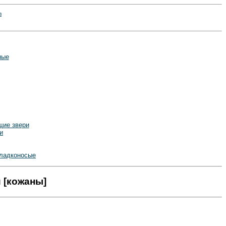
ные
ие звери
и
гладконосые
 [кожаны]