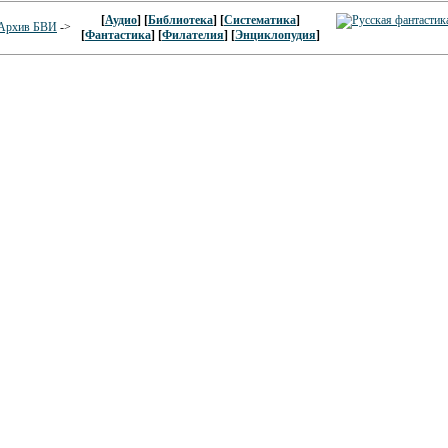
[
Аудио
] [
Библиотека
] [
Систематика
]
Архив БВИ
->
[
Фантастика
] [
Филателия
] [
Энциклопудия
]