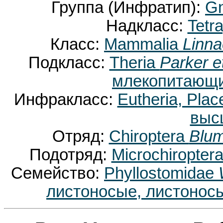
Группа (Инфратип):
Gn
Надкласс:
Tetr
Класс:
Mammalia
Linna
Подкласс:
Theria
Parker e
млекопитающи
Инфракласс:
Eutheria, Plac
выс
Отряд:
Chiroptera
Blum
Подотряд:
Microchiropter
Семейство:
Phyllostomidae
листоносые, листонос