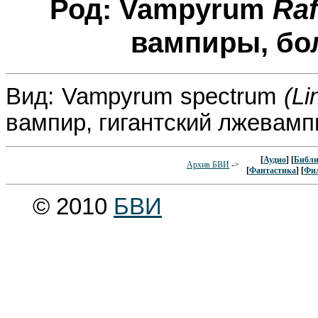
Род: Vampyrum
Raf
вампиры, бо
Вид: Vampyrum spectrum
(Li
вампир, гигантский лжевам
[
Аудио
] [
Библи
Архив БВИ
->
[
Фантастика
] [
Фи
© 2010
БВИ