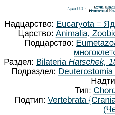
[
Аудио
] [
Библи
Архив БВИ
->
[
Фантастика
] [
Фи
Надцарство:
Eucaryota = Я
Царство:
Animalia, Zoobi
Подцарство:
Eumetaz
многоклет
Раздел:
Bilateria
Hatschek, 1
Подраздел:
Deuterostomia
Надти
Тип:
Chor
Подтип:
Vertebrata {Crani
(Ч