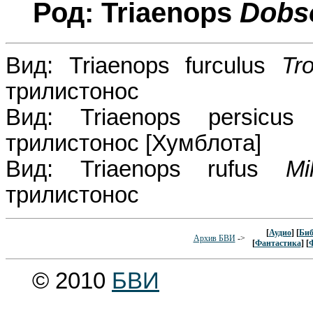
Род: Triaenops
Dobs
Вид: Triaenops furculus
Tr
трилистонос
Вид: Triaenops persicu
трилистонос [Хумблота]
Вид: Triaenops rufus
Mi
трилистонос
[
Аудио
] [
Биб
Архив БВИ
->
[
Фантастика
] [
© 2010
БВИ