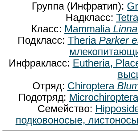
Группа (Инфратип):
Gn
Надкласс:
Tetr
Класс:
Mammalia
Linna
Подкласс:
Theria
Parker e
млекопитающи
Инфракласс:
Eutheria, Plac
выс
Отряд:
Chiroptera
Blum
Подотряд:
Microchiropter
Семейство:
Hipposid
подковоносые, листоносы