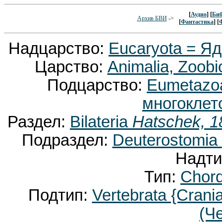
[
Аудио
] [
Биб
Архив БВИ
->
[
Фантастика
] [
Надцарство:
Eucaryota = Я
Царство:
Animalia, Zoobi
Подцарство:
Eumetaz
многоклет
Раздел:
Bilateria
Hatschek, 1
Подраздел:
Deuterostomia
Надти
Тип:
Chor
Подтип:
Vertebrata {Crani
(Ч