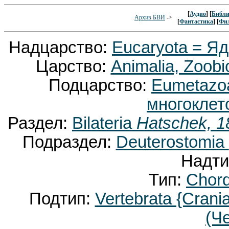
[
Аудио
] [
Библи
Архив БВИ
->
[
Фантастика
] [
Фи
Надцарство:
Eucaryota = Я
Царство:
Animalia, Zoobi
Подцарство:
Eumetaz
многоклет
Раздел:
Bilateria
Hatschek, 1
Подраздел:
Deuterostomia
Надти
Тип:
Chor
Подтип:
Vertebrata {Crani
(Ч