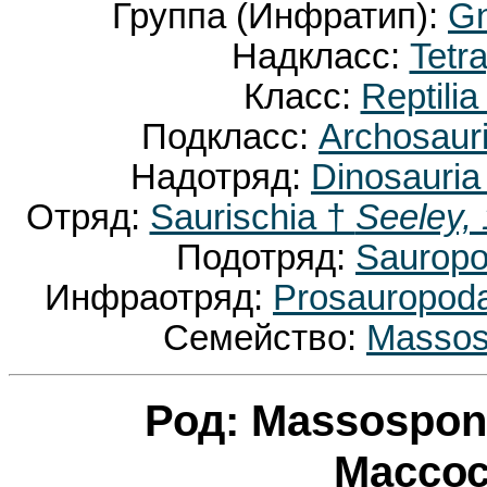
Группа (Инфратип):
Gn
Надкласс:
Tetr
Класс:
Reptil
Подкласс:
Archosaur
Надотряд:
Dinosauria
Отряд:
Saurischia †
Seeley,
Подотряд:
Saurop
Инфраотряд:
Prosauropod
Семейство:
Massos
Род: Massospon
Массо