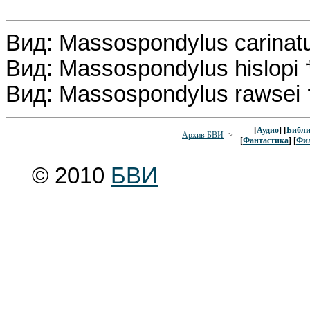
Вид: Massospondylus carinat
Вид: Massospondylus hislopi
Вид: Massospondylus rawsei
[
Аудио
] [
Библи
Архив БВИ
->
[
Фантастика
] [
Фи
© 2010
БВИ