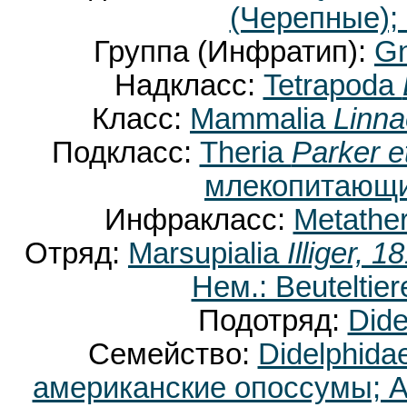
(Черепные);
Группа (Инфратип):
Gn
Надкласс:
Tetrapoda
Класс:
Mammalia
Linna
Подкласс:
Theria
Parker e
млекопитающи
Инфракласс:
Metathe
Отряд:
Marsupialia
Illiger, 1
Нем.: Beuteltie
Подотряд:
Dide
Семейство:
Didelphida
американские опоссумы; Ан