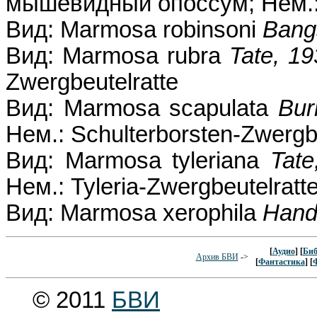
мышевидный опоссум; Нем.: 
Вид: Marmosa robinsoni
Bang
Вид: Marmosa rubra
Tate, 19
Zwergbeutelratte
Вид: Marmosa scapulata
Bur
Нем.: Schulterborsten-Zwergbe
Вид: Marmosa tyleriana
Tate
Нем.: Tyleria-Zwergbeutelratt
Вид: Marmosa xerophila
Hand
[
Аудио
] [
Биб
Архив БВИ
->
[
Фантастика
] [
© 2011
БВИ