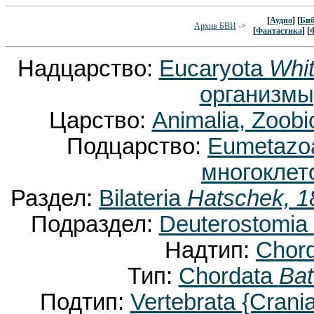
[
Аудио
] [
Биб
Архив БВИ
->
[
Фантастика
] [
Надцарство:
Eucaryota
Whit
организмы
Царство:
Animalia, Zoobi
Подцарство:
Eumetaz
многоклет
Раздел:
Bilateria
Hatschek, 1
Подраздел:
Deuterostomia
Надтип:
Chor
Тип:
Chordata
Bat
Подтип:
Vertebrata {Crani