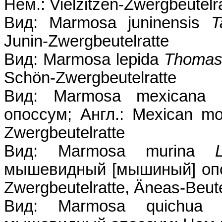
Нем.: Vielzitzen-Zwergbeutelr
Вид: Marmosa juninensis
T
Junin-Zwergbeutelratte
Вид: Marmosa lepida
Thomas
Schön-Zwergbeutelratte
Вид: Marmosa mexicana
опоссум; Англ.: Mexican mo
Zwergbeutelratte
Вид: Marmosa murina
мышевидный [мышиный] опо
Zwergbeutelratte, Äneas-Beut
Вид: Marmosa quichu