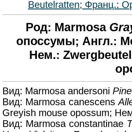
Beutelratten; Франц.: 
Род: Marmosa
Gra
опоссумы; Англ.: M
Нем.: Zwergbeutel
op
Вид: Marmosa andersoni
Pine
Вид: Marmosa canescens
All
Greyish mouse opossum; Нем.
Вид: Marmosa constantinae