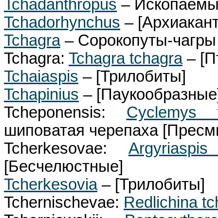
Tchadanthropus
– Ископаемы
Tchadorhynchus
– [Архиакан
Tchagra
– Сорокопуты-чагры
Tchagra:
Tchagra tchagra
– [П
Tchaiaspis
– [Трилобиты]
Tchapinius
– [Паукообразные
Tcheponensis:
Cyclemys t
шиповатая черепаха [Прес
Tcherkesovae:
Argyriaspi
[Бесчелюстные]
Tcherkesovia
– [Трилобиты]
Tchernischevae:
Redlichina t