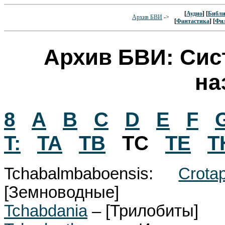
[
Аудио
] [
Библи
Архив БВИ
->
[
Фантастика
] [
Фи
Архив БВИ: Сис
на
8
A
B
C
D
E
F
T:
TA
TB
TC
TE
T
Tchabalmbaboensis:
Crota
[Земноводные]
Tchabdania
– [Трилобиты]