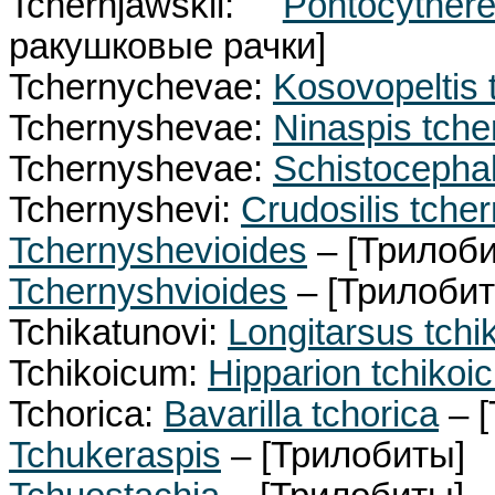
Tchernjawskii:
Pontocyther
ракушковые рачки]
Tchernychevae:
Kosovopeltis
Tchernyshevae:
Ninaspis tch
Tchernyshevae:
Schistocepha
Tchernyshevi:
Crudosilis tche
Tchernyshevioides
– [Трилоби
Tchernyshvioides
– [Трилобит
Tchikatunovi:
Longitarsus tchi
Tchikoicum:
Hipparion tchikoi
Tchorica:
Bavarilla tchorica
– [
Tchukeraspis
– [Трилобиты]