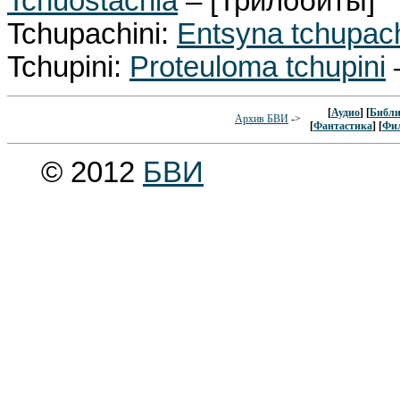
Tchuostachia
– [Трилобиты]
Tchupachini:
Entsyna tchupach
Tchupini:
Proteuloma tchupini
[
Аудио
] [
Библи
Архив БВИ
->
[
Фантастика
] [
Фи
© 2012
БВИ