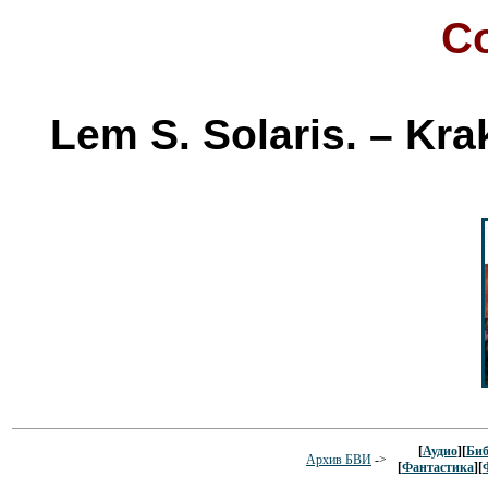
С
Lem S. Solaris. – Kra
[
Аудио
][
Биб
Архив БВИ
->
[
Фантастика
][