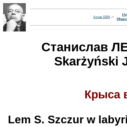
[
Ау
Архив БВИ
->
[
Фант
Станислав Л
Skarżyński J
Крыса 
Lem S. Szczur w labyri