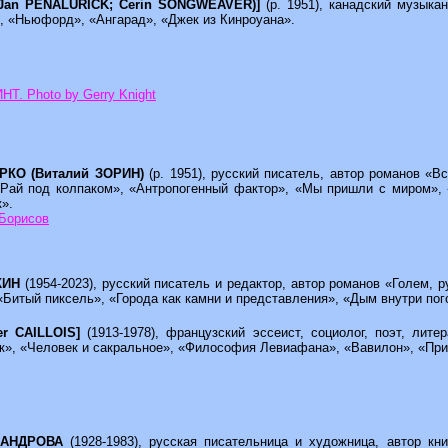
; Jan PENALURICK; Cerin SONGWEAVER)]
(р. 1951), канадский музыка
, «Ньюфорд», «Ангарад», «Джек из Кинроуана».
Т. Photo by Gerry Knight
ИРКО (Виталий ЗОРИН)
(р. 1951), русский писатель, автор романов «
«Рай под колпаком», «Антропогенный фактор», «Мы пришли с миром», 
».
Борисов
ВКИН
(1954-2023), русский писатель и редактор, автор романов «Голем, 
«Битый пиксель», «Города как камни и представления», «Дым внутри пог
er CAILLOIS]
(1913-1978), французский эссеист, социолог, поэт, лит
ек», «Человек и сакральное», «Философия Левиафана», «Вавилон», «Пр
КСАНДРОВА
(1928-1983), русская писательница и художница, автор кн