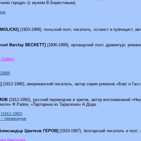
ечном городе» (с мужем В.Берестовым).
вна
MOLICKI]
(1903-1988), польский поэт, писатель, эссеист и публицист, а
uel Barclay BECKETT]
(1906-1989), ирландский поэт, драматург, рома
 Gallery
1989)
S]
(1912-1990), американский писатель, автор серии романов «Борг и Га
ИМОВ
(1912-1992), русский переводчик и критик, автор воспоминаний «Н
рюля» Ф.Рабле, «Тартарена из Тараскона» А.Доде.
1912-1992)
– переводчик
Александър Цветков ГЕРОВ]
(1919-1997), болгарский писатель и поэт
ина Николова