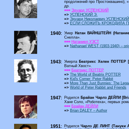
продолжений про Простоквашино), «
др.
¤¤¤
Эдуард УСПЕНСКИЙ
=>
УСПЕНСКИЙ Э.
=>
Эдуард Николаевич УСПЕНСКИЙ
=>
ЕСЛИ СЛОЖИТЬ КРОКОДИЛА ГЕ
1940
:
Умер
Натан ВАЙНШТЕЙН (Натание
Снелла».
¤¤¤
Натаниел УЭСТ
=>
Nathanael WEST (1903-1940) – ori
1943
:
Умерла
Беатрикс Хелен ПОТТЕР [
Ватный Хвост».
¤¤¤
Беатрикс ПОТТЕР
=>
The World of Beatrix POTTER
=>
Kid's Corner: Peter Rabbit
=>
More Than Just Bunnies: The Leg
=>
World of Peter Rabbit and Friends
1947
:
Родился
Брайан Чарлз ДЕЙЛИ [Bri
Хане Соло, «Роботеха», первых ром
¤¤¤
Брайан ДЕЙЛИ
=>
Brian DALEY – Author
1951
:
Родился
Чарлз ДЕ ЛИНТ (Тануки А