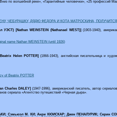
Вниз по волшебной реке», «Гарантийные человечки», «25 профессий М
НУ, ЧЕБУРАШКУ, ДЯДЮ ФЕДОРА И КОТА МАТРОСКИНА, ПОЛУЧИТС
л УЭСТ) [Nathan WEINSTEIN (Nathanael WEST)]
(1903-1940), америк
ginal name Nathan WEINSTEIN (until 1926)
Beatrix Helen POTTER]
(1866-1943), английская писательница и худо
acy of Beatrix POTTER
an Charles DALEY]
(1947-1996), американский писатель, автор сериал
анов сериала «Агентство путешествий «Черная дыра».
КИ; Сэмьюэл М. КИ; Анри КЮИСКАР; Джен ПЕНАЛУРИК; Серин СОНГУИВ