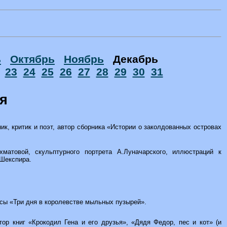
ь
Октябрь
Ноябрь
Декабрь
2
23
24
25
26
27
28
29
30
31
ря
ик, критик и поэт, автор сборника «Истории о заколдованных островах
Ахматовой, скульптурного портрета А.Луначарского, иллюстраций к
.Шекспира.
ьесы «Три дня в королевстве мыльных пузырей».
втор книг «Крокодил Гена и его друзья», «Дядя Федор, пес и кот» (и