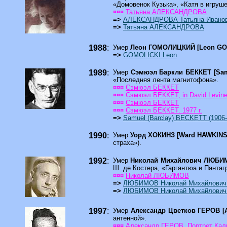
«Домовенок Кузька», «Катя в игруш
¤¤¤
Татьяна АЛЕКСАНДРОВА
=>
АЛЕКСАНДРОВА Татьяна Ивано
=>
Татьяна АЛЕКСАНДРОВА
1988
:
Умер
Леон ГОМОЛИЦКИЙ [Leon GO
=>
GOMOLICKI Leon
1989
:
Умер
Сэмюэл Баркли БЕККЕТ [Sam
«Последняя лента магнитофона».
¤¤¤
Сэмюэл БЕККЕТ
¤¤¤
Сэмюэл БЕККЕТ, in David Levine
¤¤¤
Сэмюэл БЕККЕТ
¤¤¤
Сэмюэл БЕККЕТ. 1977 г.
=>
Samuel (Barclay) BECKETT (1906-
1990
:
Умер
Уорд ХОКИНЗ [Ward HAWKIN
страха»).
1992
:
Умер
Николай Михайлович ЛЮБ
Ш. де Костера, «Гаргантюа и Пантаг
¤¤¤
Николай ЛЮБИМОВ
=>
ЛЮБИМОВ Николай Михайлович (
=>
ЛЮБИМОВ Николай Михайлович 
1997
:
Умер
Александр Цветков ГЕРОВ [
антенной».
¤¤¤
Александр ГЕРОВ. Портрет Кал