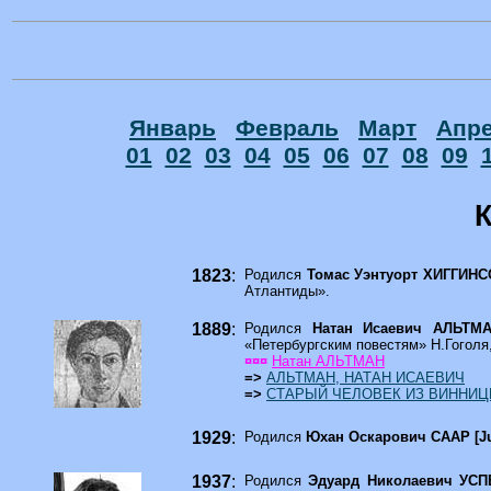
Январь
Февраль
Март
Апр
01
02
03
04
05
06
07
08
09
К
1823
:
Родился
Томас Уэнтуорт ХИГГИНС
Атлантиды».
1889
:
Родился
Натан Исаевич АЛЬТ
«Петербургским повестям» Н.Гоголя
¤¤¤
Натан АЛЬТМАН
=>
АЛЬТМАН, НАТАН ИСАЕВИЧ
=>
СТАРЫЙ ЧЕЛОВЕК ИЗ ВИННИЦЫ
1929
:
Родился
Юхан Оскарович СААР [J
1937
:
Родился
Эдуард Николаевич УС