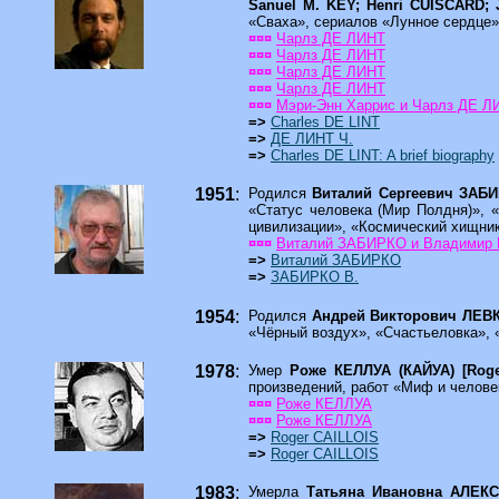
Sanuel M. KEY; Henri CUISCARD
«Сваха», сериалов «Лунное сердце»
¤¤¤
Чарлз ДЕ ЛИНТ
¤¤¤
Чарлз ДЕ ЛИНТ
¤¤¤
Чарлз ДЕ ЛИНТ
¤¤¤
Чарлз ДЕ ЛИНТ
¤¤¤
Мэри-Энн Харрис и Чарлз ДЕ ЛИН
=>
Charles DE LINT
=>
ДЕ ЛИНТ Ч.
=>
Charles DE LINT: A brief biography
1951
:
Родился
Виталий Сергеевич ЗАБ
«Статус человека (Мир Полдня)», 
цивилизации», «Космический хищник
¤¤¤
Виталий ЗАБИРКО и Владимир 
=>
Виталий ЗАБИРКО
=>
ЗАБИРКО В.
1954
:
Родился
Андрей Викторович ЛЕ
«Чёрный воздух», «Счастьеловка», 
1978
:
Умер
Роже КЕЛЛУА (КАЙУА) [Rog
произведений, работ «Миф и челов
¤¤¤
Роже КЕЛЛУА
¤¤¤
Роже КЕЛЛУА
=>
Roger CAILLOIS
=>
Roger CAILLOIS
1983
:
Умерла
Татьяна Ивановна АЛЕ