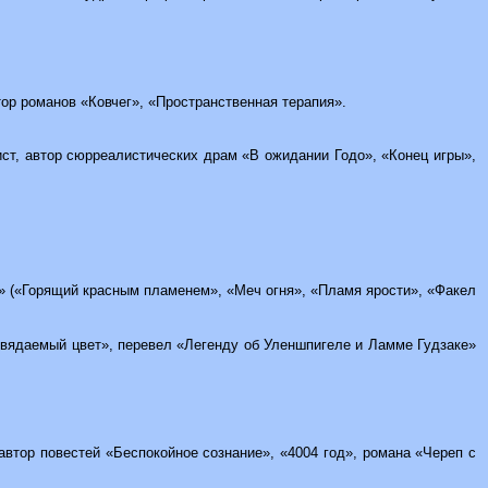
втор романов «Ковчег», «Пространственная терапия».
нист, автор сюрреалистических драм «В ожидании Годо», «Конец игры»,
сс» («Горящий красным пламенем», «Меч огня», «Пламя ярости», «Факел
еувядаемый цвет», перевел «Легенду об Уленшпигеле и Ламме Гудзаке»
, автор повестей «Беспокойное сознание», «4004 год», романа «Череп с