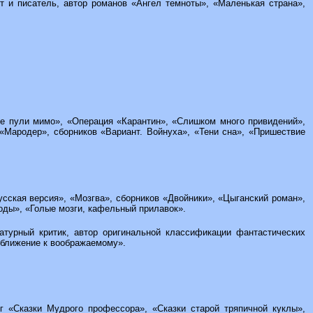
нт и писатель, автор романов «Ангел темноты», «Маленькая страна»,
Все пули мимо», «Операция «Карантин», «Слишком много привидений»,
«Мародер», сборников «Вариант. Войнуха», «Тени сна», «Пришествие
русская версия», «Мозгва», сборников «Двойники», «Цыганский роман»,
оды», «Голые мозги, кафельный прилавок».
ературный критик, автор оригинальной классификации фантастических
иближение к воображаемому».
иг «Сказки Мудрого профессора», «Сказки старой тряпичной куклы»,