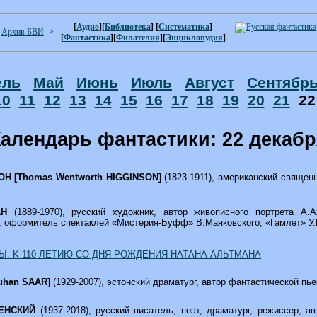
[
Аудио
][
Библиотека
] [
Систематика
]
Архив БВИ
->
[
Фантастика
][
Филателия
][
Энциклопудия
]
ель
Май
Июнь
Июль
Август
Сентябр
10
11
12
13
14
15
16
17
18
19
20
21
2
алендарь фантастики: 22 декаб
ОН [Thomas Wentworth HIGGINSON]
(1823-1911), американский священн
МАН
(1889-1970), русский художник, автор живописного портрета А.
, оформитель спектаклей «Мистерия-Буфф» В.Маяковского, «Гамлет» У
. K 110-ЛЕТИЮ СО ДНЯ РОЖДЕНИЯ НАТАНА АЛЬТМАНА
uhan SAAR]
(1929-2007), эстонский драматург, автор фантастической п
ПЕНСКИЙ
(1937-2018), русский писатель, поэт, драматург, режиссер, а