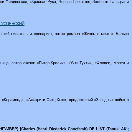
аши Филипенко», «Красная Рука, Черная Простыня, Зеленые Пальцы» и
Я УСПЕНСКИЙ
анский писатель и сценарист, автор романа «Жизнь в мечтах Бальзо
жница, автор сказок «Питер-Кролик», «Ухти-Тухти», «Флопси, Мопси и
ов «Корамонд», «Алакрити Фитц-Хью», продолжений «Звездных войн» о
ЕР) [Charles (Henri Diederick Choefsmit) DE LINT (Tanuki AKI;