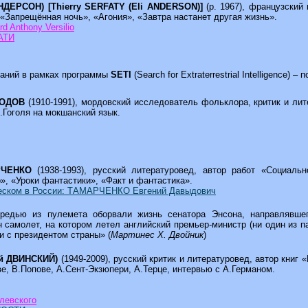
ДЕРСОН) [Thierry SERFATY (Eli ANDERSON)]
(р. 1967), французский
«Запрещённая ночь», «Агония», «Завтра настанет другая жизнь».
 Anthony Versilio
АТИ
ваний в рамках программы
SETI
(Search for Extraterrestrial Intelligence) 
РОДОВ
(1910-1991), мордовский исследователь фольклора, критик и ли
.Гоголя на мокшанский язык.
АРЧЕНКО
(1938-1993), русский литературовед, автор работ «Социал
», «Уроки фантастики», «Факт и фантастика».
ческом в России: ТАМАРЧЕНКО Евгений Давыдович
редью из пулемета оборвали жизнь сенатора Энсона, направлявшег
самолет, на котором летел английский премьер-министр (ни один из па
и с президентом страны» (
Мартинес Х. Двойник
)
ей ДВИНСКИЙ)
(1949-2009), русский критик и литературовед, автор книг 
е, В.Попове, А.Сент-Экзюпери, А.Терце, интервью с А.Германом.
левского