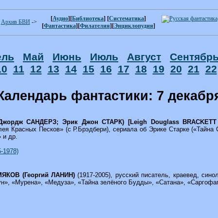
[
Аудио
][
Библиотека
] [
Систематика
]
Архив БВИ
->
[
Фантастика
][
Филателия
][
Энциклопудия
]
ель
Май
Июнь
Июль
Август
Сентябр
10
11
12
13
14
15
16
17
18
19
20
21
22
Календарь фантастики: 7 декабр
Джордж САНДЕРЗ; Эрик Джон СТАРК) [Leigh Douglass BRACKETT
ея Красных Песков» (с Р.Брэдбери), сериала об Эрике Старке («Тайна 
 и др.
-1978)
МЯКОВ (Георгий ЛАНИН)
(1917-2005), русский писатель, краевед, син
ун», «Мурена», «Медуза», «Тайна зелёного Будды», «Сатана», «Саргофаг