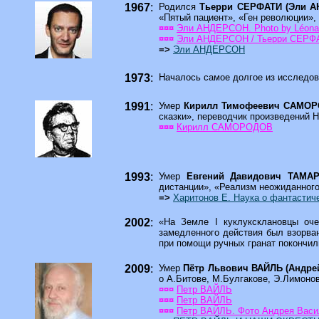
1967
:
Родился
Тьерри СЕРФАТИ (Эли АН
«Пятый пациент», «Ген революции», 
¤¤¤
Эли АНДЕРСОН. Photo by Léonard
¤¤¤
Эли АНДЕРСОН / Тьерри СЕРФ
=>
Эли АНДЕРСОН
1973
:
Началось самое долгое из исследо
1991
:
Умер
Кирилл Тимофеевич САМО
сказки», переводчик произведений Н
¤¤¤
Кирилл САМОРОДОВ
1993
:
Умер
Евгений Давидович ТАМ
дистанции», «Реализм неожиданного
=>
Харитонов Е. Hаука о фантасти
2002
:
«На Земле I куклуксклановцы оче
замедленного действия был взорван 
при помощи ручных гранат покончил
2009
:
Умер
Пётр Львович ВАЙЛЬ (Андр
о А.Битове, М.Булгакове, Э.Лимонов
¤¤¤
Петр ВАЙЛЬ
¤¤¤
Петр ВАЙЛЬ
¤¤¤
Петр ВАЙЛЬ. Фото Андрея Васи