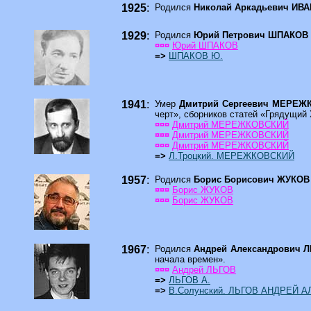
1925
:
Родился
Николай Аркадьевич ИВ
1929
:
Родился
Юрий Петрович ШПАКОВ
¤¤¤
Юрий ШПАКОВ
=>
ШПАКОВ Ю.
1941
:
Умер
Дмитрий Сергеевич МЕРЕ
черт», сборников статей «Грядущий 
¤¤¤
Дмитрий МЕРЕЖКОВСКИЙ
¤¤¤
Дмитрий МЕРЕЖКОВСКИЙ
¤¤¤
Дмитрий МЕРЕЖКОВСКИЙ
=>
Л.Троцкий. МЕРЕЖКОВСКИЙ
1957
:
Родился
Борис Борисович ЖУКО
¤¤¤
Борис ЖУКОВ
¤¤¤
Борис ЖУКОВ
1967
:
Родился
Андрей Александрович 
начала времен».
¤¤¤
Андрей ЛЬГОВ
=>
ЛЬГОВ А.
=>
В.Солунский. ЛЬГОВ АНДРЕЙ