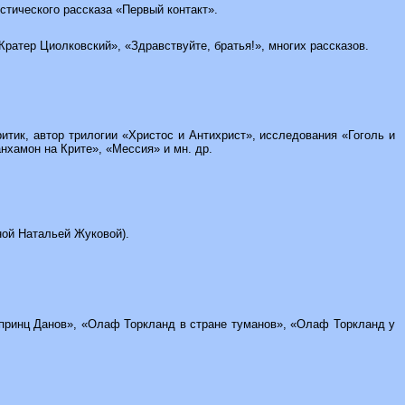
истического рассказа «Первый контакт».
«Кратер Циолковский», «Здравствуйте, братья!», многих рассказов.
критик, автор трилогии «Христос и Антихрист», исследования «Гоголь и
нхамон на Крите», «Мессия» и мн. др.
еной Натальей Жуковой).
и принц Данов», «Олаф Торкланд в стране туманов», «Олаф Торкланд у