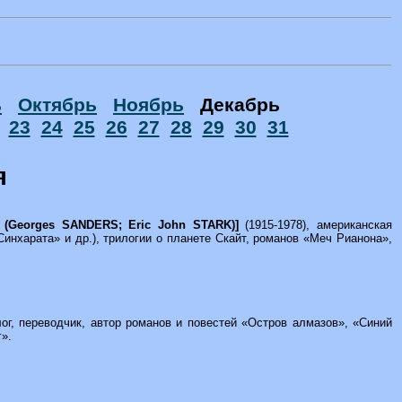
ь
Октябрь
Ноябрь
Декабрь
23
24
25
26
27
28
29
30
31
я
 (Georges SANDERS; Eric John STARK)]
(1915-1978), американская
Синхарата» и др.), трилогии о планете Скайт, романов «Меч Рианона»,
олог, переводчик, автор романов и повестей «Остров алмазов», «Синий
».