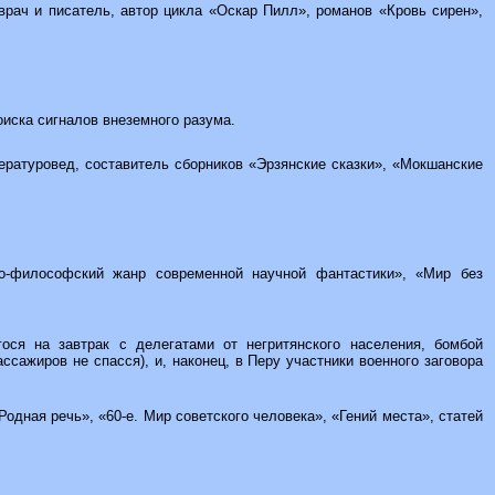
 врач и писатель, автор цикла «Оскар Пилл», романов «Кровь сирен»,
– поиска сигналов внеземного разума.
тературовед, составитель сборников «Эрзянские сказки», «Мокшанские
ьно-философский жанр современной научной фантастики», «Мир без
ося на завтрак с делегатами от негритянского населения, бомбой
ссажиров не спасся), и, наконец, в Перу участники военного заговора
«Родная речь», «60-е. Мир советского человека», «Гений места», статей