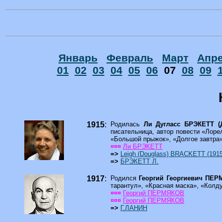
Январь
Февраль
Март
Апр
01
02
03
04
05
06
07
08
09
1915
:
Родилась
Ли Дугласс БРЭКЕТТ (
писательница, автор повести «Лорел
«Большой прыжок», «Долгое завтра»
¤¤¤
Ли БРЭКЕТТ
=>
Leigh (Douglass) BRACKETT (1915
=>
БРЭКЕТТ Л.
1917
:
Родился
Георгий Георгиевич ПЕР
тарантул», «Красная маска», «Колд
¤¤¤
Георгий ПЕРМЯКОВ
¤¤¤
Георгий ПЕРМЯКОВ
=>
Г.ЛАНИН