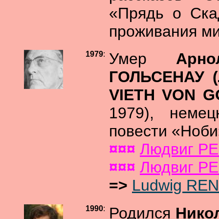
«Прядь о Ска
проживания ми
1979
:
Умер
Арн
ГОЛЬСЕНАУ (Л
VIETH VON G
1979), немец
повести «Ноби
¤¤¤
Людвиг Р
¤¤¤
Людвиг РЕ
=>
Ludwig RE
1990
:
Родился
Нико