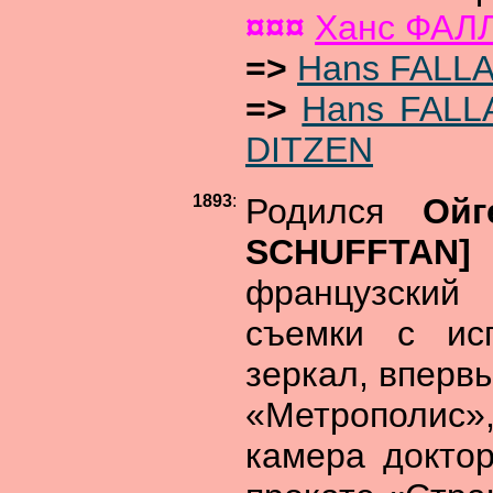
¤¤¤
Ханс ФАЛ
=>
Hans FALL
=>
Hans FALLA
DITZEN
1893
:
Родился
Ой
SCHUFFTA
французский 
съемки с ис
зеркал, вперв
«Метрополис»,
камера доктор