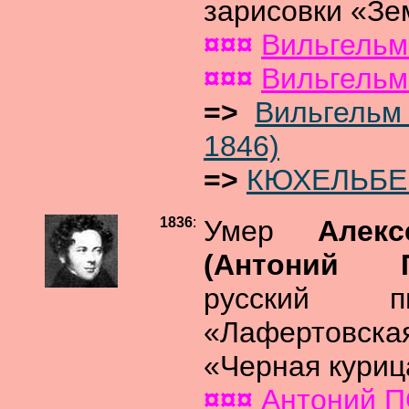
зарисовки «Зе
¤¤¤
Вильгель
¤¤¤
Вильгель
=>
Вильгельм
1846)
=>
КЮХЕЛЬБЕК
1836
:
Умер
Алек
(Антоний
русский п
«Лафертовс
«Черная куриц
¤¤¤
Антоний 