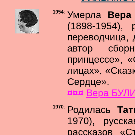
1954
:
Умерла
Вера
(1898-1954), 
переводчица, 
автор сбор
принцессе», «
лицах», «Сказ
Сердце».
¤¤¤
Вера БУЛ
1970
:
Родилась
Та
1970), русск
рассказов «С