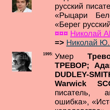
русский писат
«Рыцари Бел
«Берег русский
¤¤¤
Николай 
=>
Николай Ю
1995
:
Умер
Трев
ТРЕВОР; Ада
DUDLEY-SMITH
Warwick S
писатель, 
ошибка», «Ист