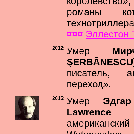
королевство»
романы ко
технотриллера
¤¤¤
Эллестон
2012
:
Умер
Ми
ŞERBĂNE
писатель, 
переход».
2015
:
Умер
Эдга
Lawrenc
американский