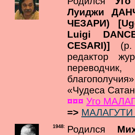
Родился
Уго
Луиджи ДАН
ЧЕЗАРИ) [Ug
Luigi DANC
CESARI)]
(р
редактор жур
переводчик
благополучия»
«Чудеса Сатан
¤¤¤
Уго МАЛА
=>
МАЛАГУТИ 
1948
:
Родился
Ми