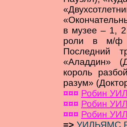
«Двухсотлет
«Окончательн
в музее – 1, 2
роли в м/ф 
Последний тр
«Аладдин» (
король разбо
разум» (Доктор
¤¤¤
Робин УИ
¤¤¤
Робин УИ
¤¤¤
Робин УИ
=>
УИЛЬЯМС 