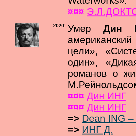
Waterworks».
¤¤¤
Э.Л.ДОКТ
2020
:
Умер
Дин 
американский 
цели», «Сист
один», «Дика
романов о жи
М.Рейнольдсом
¤¤¤
Дин ИНГ
¤¤¤
Дин ИНГ
=>
Dean ING –
=>
ИНГ Д.