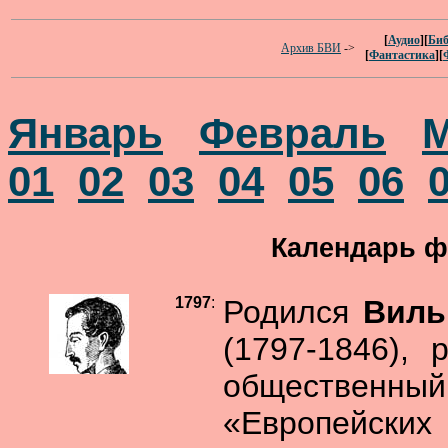
[
Аудио
][
Биб
Архив БВИ
->
[
Фантастика
][
Январь
Февраль
01
02
03
04
05
06
Календарь ф
1797
:
Родился
Виль
(1797-1846), 
общественный 
«Европейски