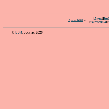
[
Аудио
][
Биб
Архив БВИ
->
[
Фантастика
][
©
БВИ
, состав, 2026