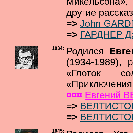
Микельсона»
другие расска
=>
John GARDN
=>
ГАРДНЕР Д
1934
:
Родился
Евг
(1934-1989), 
«Глоток со
«Приключения 
¤¤¤
Евгений 
=>
ВЕЛТИСТОВ
=>
ВЕЛТИСТОВ
1945
: