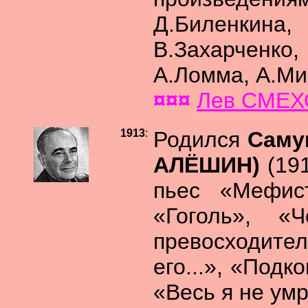
Д.Биленкин
В.Захарченк
А.Ломма, А.Ми
¤¤¤
Лев СМЕХО
1913
:
Родился
Саму
АЛЁШИН)
(19
пьес «Мефист
«Гоголь», «
превосходите
его...», «Подк
«Весь я не умру