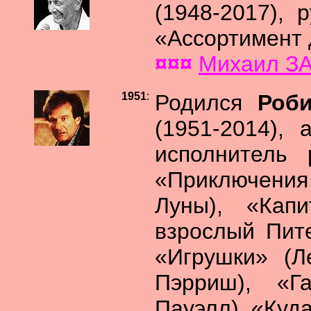
(1948-2017), 
«Ассортимент 
¤¤¤
Михаил ЗА
1951
:
Родился
Роб
(1951-2014),
исполнитель 
«Приключения
Луны), «Кап
взрослый Пите
«Игрушки» (Л
Пэрриш), «Г
Пауэлл), «Куд