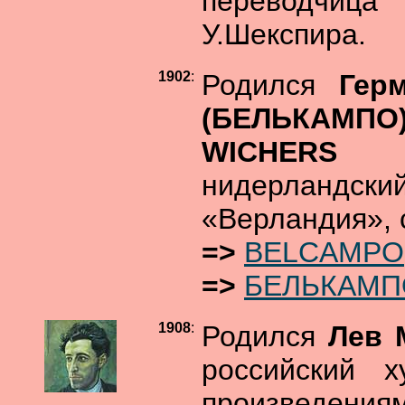
переводчица
У.Шекспира.
1902
:
Родился
Гер
(БЕЛЬКАМПО
WICHERS
нидерландс
«Верландия», 
=>
BELCAMPO
=>
БЕЛЬКАМП
1908
:
Родился
Лев 
российский х
произведен