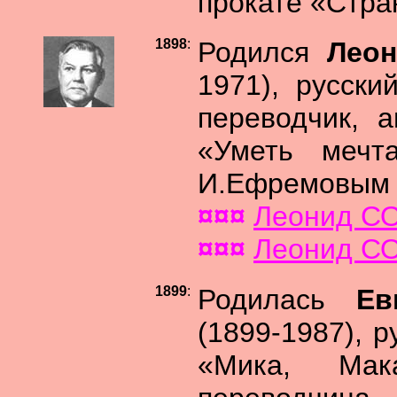
прокате «Стра
1898
:
Родился
Лео
1971), русски
переводчик, 
«Уметь мечта
И.Ефремовым и
¤¤¤
Леонид С
¤¤¤
Леонид СО
1899
:
Родилась
Ев
(1899-1987), р
«Мика, Мак