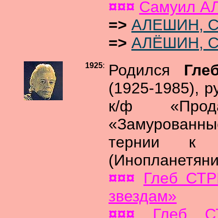
¤¤¤
Самуил 
=>
АЛЕШИН, 
=>
АЛЁШИН, С
1925
:
Родился
Гле
(1925-1985), р
к/ф «Прод
«Замурованны
тернии к з
(Инопланетяни
¤¤¤
Глеб СТР
звездам»
¤¤¤
Глеб С