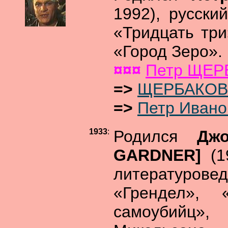
1992), русски
«Тридцать три
«Город Зеро».
¤¤¤
Петр ЩЕР
=>
ЩЕРБАКОВ
=>
Петр Иван
1933
:
Родился
Дж
GARDNER]
(1
литературов
«Грендел»,
самоубийц