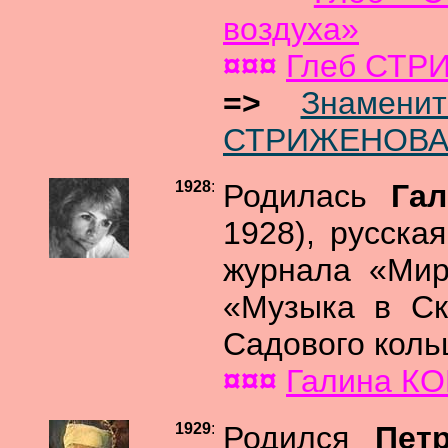
воздуха»
¤¤¤
Глеб СТР
=>
Знамени
СТРИЖЕНОВА, 
1928
:
Родилась
Га
1928), русска
журнала «Мир
«Музыка в Ск
Садового коль
¤¤¤
Галина К
1929
:
Родился
Пет