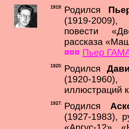
1919
:
Родился
Пье
(1919-2009),
повести «Дв
рассказа «Маш
¤¤¤
Пьер ГАМАР
1920
:
Родился
Дав
(1920-1960
иллюстраций к
1927
:
Родился
Аск
(1927-1983), 
«Аргус-12», «