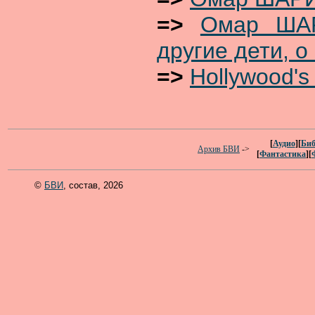
=>
Омар ШАР
другие дети, о
=>
Hollywood'
[
Аудио
][
Биб
Архив БВИ
->
[
Фантастика
][
©
БВИ
, состав, 2026