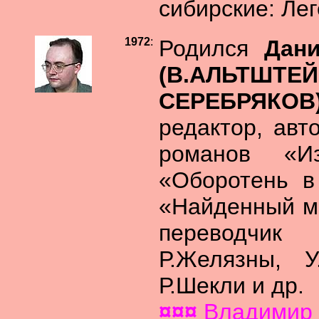
сибирские: Ле
1972
:
Родился
Дан
(В.АЛЬТШТЕ
СЕРЕБРЯКО
редактор, авт
романов «
«Оборотень в
«Найденный ми
переводчик
Р.Желязны, У
Р.Шекли и др.
¤¤¤
Владимир