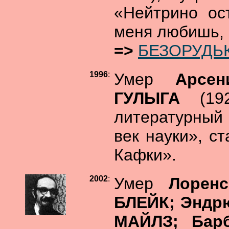
«Нейтрино ос
меня любишь,
=>
БЕЗОРУДЬК
1996
:
Умер
Арсен
ГУЛЫГА
(1
литературный 
век науки», с
Кафки».
2002
:
Умер
Лорен
БЛЕЙК; Эндр
МАЙЛЗ; Бар