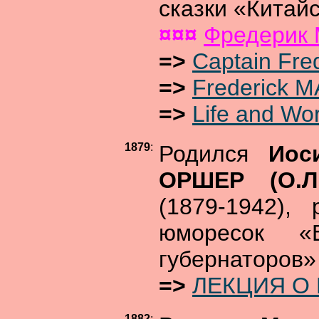
сказки «Китай
¤¤¤
Фредерик
=>
Captain Fr
=>
Frederick 
=>
Life and Wo
1879
:
Родился
Иос
ОРШЕР (О.Л
(1879-1942), 
юморесок «
губернаторов» 
=>
ЛЕКЦИЯ О
1882
: