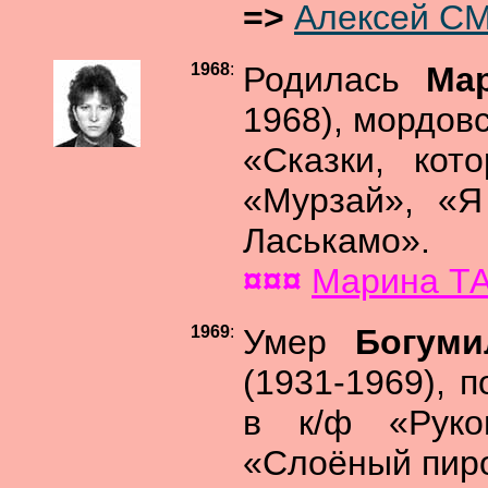
=>
Алексей С
1968
:
Родилась
Ма
1968), мордов
«Сказки, кот
«Мурзай», «Я
Ласькамо».
¤¤¤
Марина Т
1969
:
Умер
Богуми
(1931-1969), 
в к/ф «Руко
«Слоёный пиро