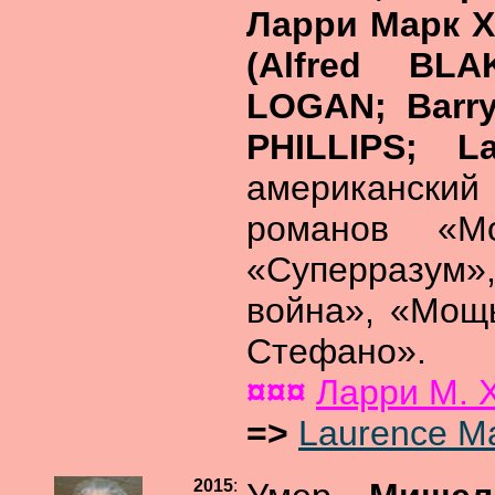
Ларри Марк Х
(Alfred BL
LOGAN; Barry
PHILLIPS; 
американски
романов «Мо
«Суперразум»
война», «Мощ
Стефано».
¤¤¤
Ларри М.
=>
Laurence M
2015
: