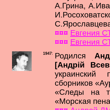
А.Грина, А.Ив
И.Росохов
С.Ярославцева
¤¤¤
Евгения 
¤¤¤
Евгения 
1947
:
Родился
Ан
[Андрiй Все
украинский 
сборников «Ау
«Следы на тр
«Морская пена