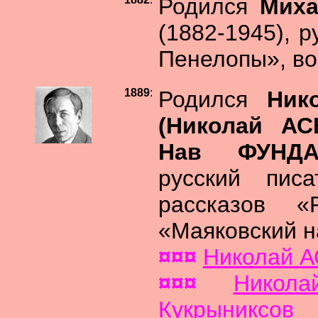
Родился
Миха
(1882-1945), 
Пенелопы», в
1889
:
Родился
Ник
(Николай АС
Нав ФУНД
русский пис
рассказов «
«Маяковский н
¤¤¤
Николай 
¤¤¤
Никол
Кукрыниксов