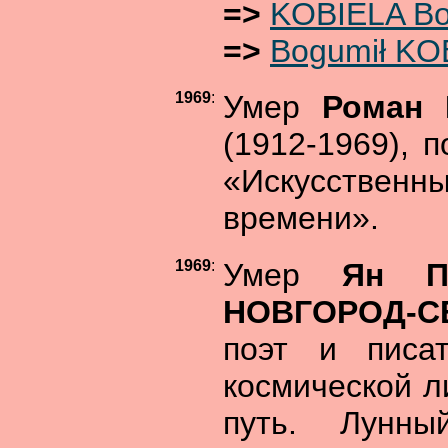
=>
KOBIELA Bo
=>
Bogumił KO
1969
:
Умер
Роман 
(1912-1969), 
«Искусстве
времени».
1969
:
Умер
Ян П
НОВГОРОД-С
поэт и писат
космической л
путь. Лунны