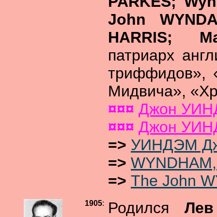
PARKES; Wyn
John WYNDA
HARRIS; 
патриарх анг
триффидов», 
Мидвича», «Х
¤¤¤
Джон УИ
¤¤¤
Джон УИ
=>
УИНДЭМ Д
=>
WYNDHAM, J
=>
The John W
1905
:
Родился
Ле