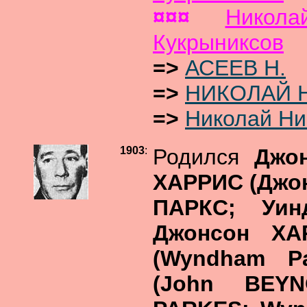
¤¤¤
Никол
Кукрыниксов
=>
АСЕЕВ Н.
=>
НИКОЛАЙ Н
=>
Николай Н
1903
:
Родился
Джо
ХАРРИС (Джон
ПАРКС; Уи
Джонсон ХА
(Wyndham P
(John BEY