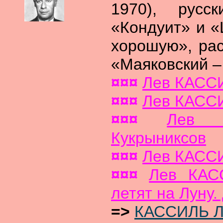
1970), русс
«Кондуит» и 
хорошую», рас
«Маяковский –
¤¤¤
Лев КАСС
¤¤¤
Лев КАССИ
¤¤¤
Лев 
Кукрыниксов
¤¤¤
Лев КАССИ
¤¤¤
Лев КАС
летят на Луну
=>
КАССИЛЬ Л