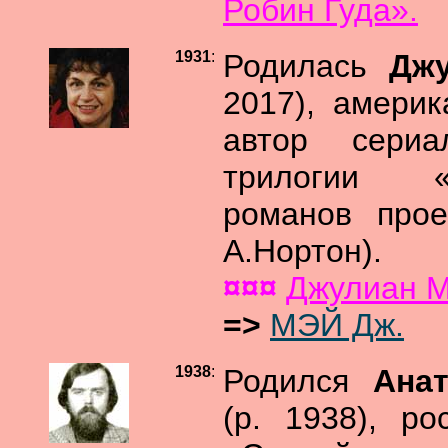
Робин Гуда».
1931
:
Родилась
Дж
2017), америк
автор сериа
трилогии «Г
романов прое
А.Нортон).
¤¤¤
Джулиан 
=>
МЭЙ Дж.
1938
:
Родился
Ана
(р. 1938), р