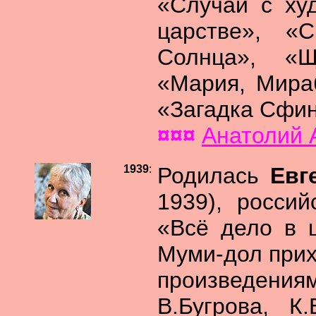
«Случай с ху
царстве», «
Солнца», «Щ
«Мария, Мира
«Загадка Сфин
¤¤¤
Анатолий
1939
:
Родилась
Евг
1939), росси
«Всё дело в 
Муми-дол прих
произведен
В.Бугрова, К