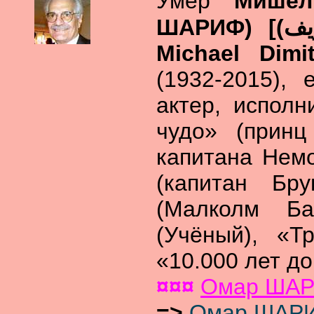
Умер
Мишел
ШАРИФ) [ميشيل ديمتري شلهوب (عمر الشريف);
Michael Dim
(1932-2015), 
актер, испол
чудо» (принц
капитана Немо
(капитан Бру
(Малколм Ба
(Учёный), «Т
«10.000 лет до
¤¤¤
Омар ША
=>
Омар ШАРИФ