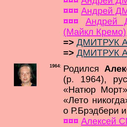
¤¤¤
Андрей ДМ
¤¤¤
Андрей ДМ
¤¤¤
Андрей 
(Майкл Кремо)
=>
ДМИТРУК А
=>
ДМИТРУК А
1964
:
Родился
Але
(р. 1964), ру
«Натюр Морт»
«Лето никогда
о Р.Брэдбери и
¤¤¤
Алексей 