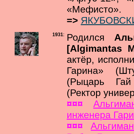
«Мефисто».
=>
ЯКУБОВСКИ
1931
:
Родился
Аль
[Algimantas 
актёр, исполн
Гарина» (Шт
(Рыцарь Гай
(Ректор универ
¤¤¤
Альгим
инженера Гари
¤¤¤
Альгима