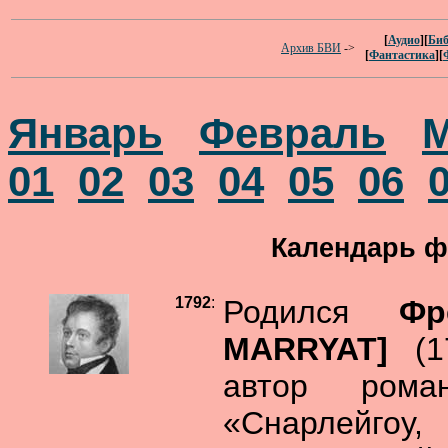
[
Аудио
][
Биб
Архив БВИ
->
[
Фантастика
][
Январь
Февраль
01
02
03
04
05
06
Календарь ф
1792
:
Родился
Фр
MARRYAT]
(
автор рома
«Снарлейгоу,