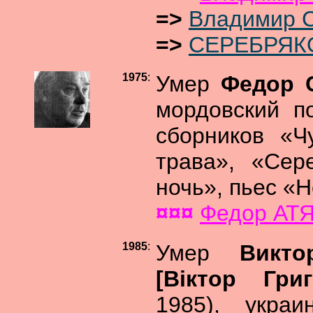
=>
Владимир
=>
СЕРЕБРЯКО
1975
:
Умер
Федор 
мордовский по
сборников «Ч
трава», «Сер
ночь», пьес «Н
¤¤¤
Федор АТ
1985
:
Умер
Викт
[Вiктор Гр
1985), украи