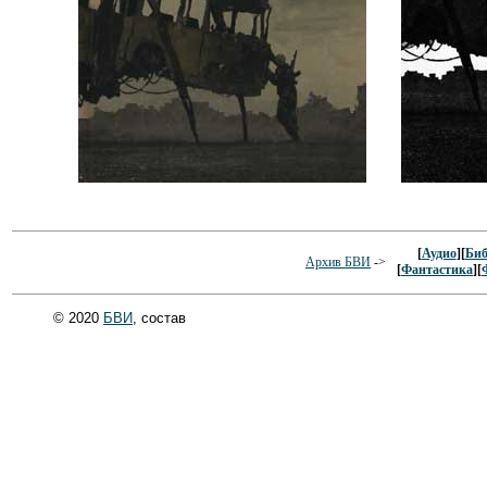
[
Аудио
][
Биб
Архив БВИ
->
[
Фантастика
][
© 2020
БВИ
, состав