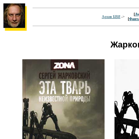
[
Ау
Архив БВИ
->
[
Фант
Жарко