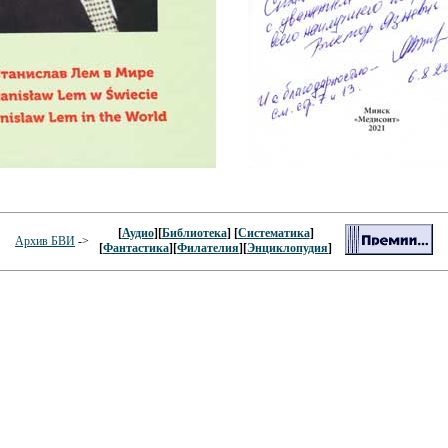
[
Аудио
][
Библиотека
] [
Систематика
]
Архив БВИ
->
[
Фантастика
][
Филателия
][
Энциклопудия
]