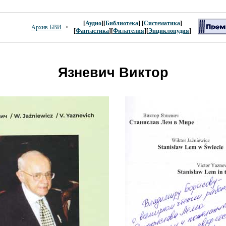
[
Аудио
][
Библиотека
] [
Систематика
]
Архив БВИ
->
[
Фантастика
][
Филателия
][
Энциклопудия
]
Язневич Виктор