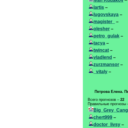
Ivan Rudakov
–
lartis
–
lugovskaya
–
magister_
–
olesher
–
petro_gulak
–
tacya
–
twincat
–
vladlend
–
zurzmansor
–
_vitaly
–
Петрова Елена. П
Всего прогнозов –
22
Правильные прогнозы
Big_Grey_Cang
chert999
–
doctor_livsy
–