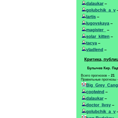
dalaukar
–
golubchik_a_v
lartis
–
lugovskaya
–
magister_
–
solar_kitten
–
tacya
–
vladlend
–
Критика, публи
Булычев Кир. Па
Всего прогнозов –
21
Правильные прогнозы
Big_Grey_Cang
coolwind
–
dalaukar
–
doctor_livsy
–
golubchik_a_v