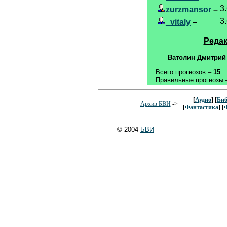
3
zurzmansor
–
3
_vitaly
–
Редак
Ватолин Дмитрий
Всего прогнозов –
15
Правильные прогнозы
[
Аудио
] [
Биб
Архив БВИ
->
[
Фантастика
] [
© 2004
БВИ