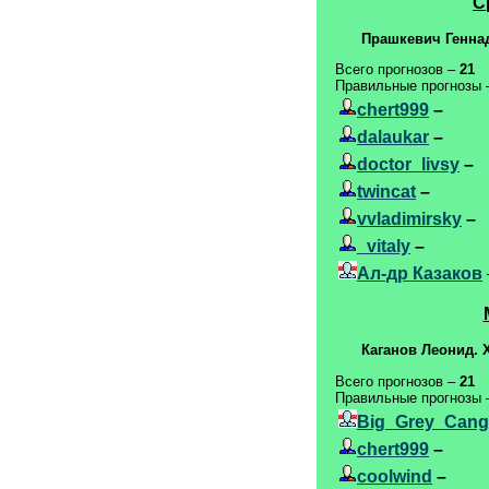
С
Прашкевич Генна
Всего прогнозов –
21
Правильные прогнозы
chert999
–
dalaukar
–
doctor_livsy
–
twincat
–
vvladimirsky
–
_vitaly
–
Ал-др Казаков
Каганов Леонид. 
Всего прогнозов –
21
Правильные прогнозы
Big_Grey_Cang
chert999
–
coolwind
–