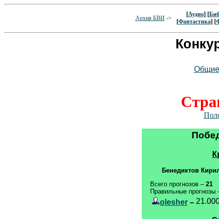
[
Аудио
] [
Биб
Архив БВИ
->
[
Фантастика
] [
Конку
Общие 
Стра
Пол
Побед
К
Бенедиктов Кирил
Всего прогнозов –
21
Правильные прогнозы
21.00
olesher
–