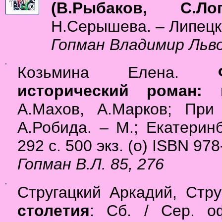
(В.Рыбаков, С.Ло
Н.Серышева. – Липецк: 
Гопман Владимир Львови
Козьмина Елена.
исторический роман: 
А.Махов, А.Марков; При
А.Робида. – М.; Екатерин
292 с. 500 экз. (о) ISBN 97
Гопман В.Л. 85, 276
Стругацкий Аркадий, Стр
столетия
: Сб. / Сер. о