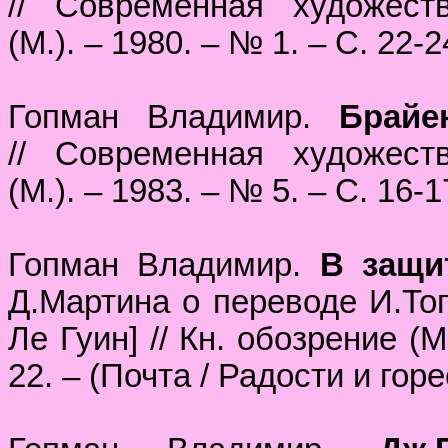
// Современная художест
(М.). – 1980. – № 1. – С. 22-2
Гопман Владимир.
Брайе
// Современная художест
(М.). – 1983. – № 5. – С. 16-1
Гопман Владимир.
В защи
Д.Мартина о переводе И.То
Ле Гуин] // Кн. обозрение (М
22. – (Почта / Радости и горе