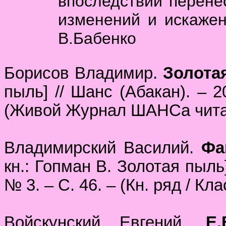
впоследствии перене
изменений и искажен
В.Бабенко
Борисов Владимир.
Золота
пыль] // Шанс (Абакан). – 2
(Живой Журнал ШАНСа читаю
Владимирский Василий.
Фа
кн.: Гопман В. Золотая пыль]
№ 3. – С. 46. – (Кн. ряд / Кла
Войскунский Евгений.
Е.