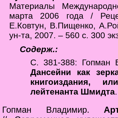
Материалы Международн
марта 2006 года / Реце
Е.Ковтун, В.Пищенко, А.Ро
ун-та, 2007. – 560 с. 300 эк
Содерж.:
С. 381-388: Гопман
Дансейни как зерк
книгоиздания, и
лейтенанта Шмидта
.
Гопман Владимир.
Ар