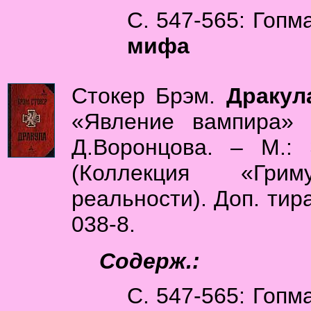
С. 547-565: Гоп
мифа
Стокер Брэм.
Дракул
«Явление вампира» 
Д.Воронцова. – М.: 
(Коллекция «Грим
реальности). Доп. тира
038-8.
Содерж.:
С. 547-565: Гоп