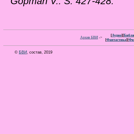
Gopman V.: S. 427-428.
[
Аудио
][
Библи
Архив БВИ
->
[
Фантастика
][
Фи
©
БВИ
, состав, 2019