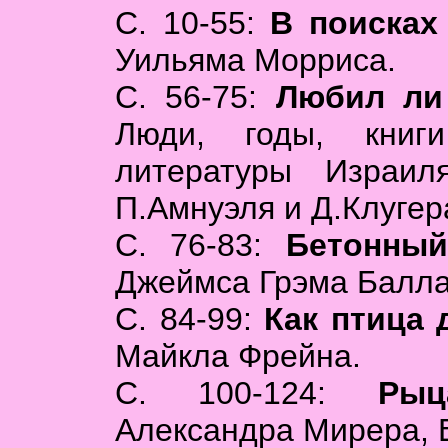
С. 10-55:
В поисках
Уильяма Морриса.
С. 56-75:
Любил ли
Люди, годы, книги
литературы Израил
П.Амнуэля и Д.Клугера
С. 76-83:
Бетонны
Джеймса Грэма Балла
С. 84-99:
Как птица 
Майкла Фрейна.
С. 100-124:
Рыц
Александра Мирера, В