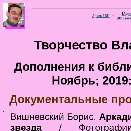
[
Ауди
Архив БВИ
->
[
Фантас
Творчество В
Дополнения к библи
Ноябрь; 2019
Документальные пр
Вишневский Борис.
Аркади
звезда
/ Фотографии 