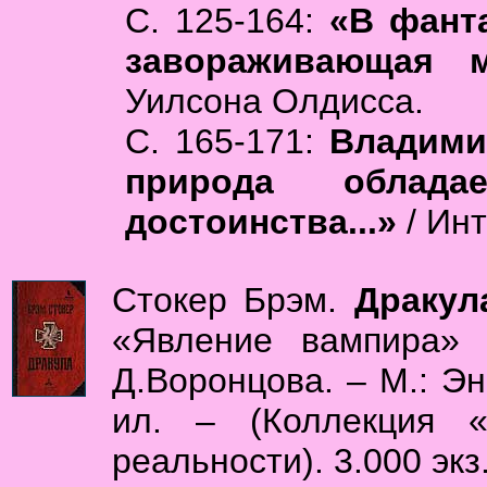
С. 125-164:
«В фанта
завораживающая му
Уилсона Олдисса.
С. 165-171:
Владимир
природа облада
достоинства...»
/ Инт
Стокер Брэм.
Дракул
«Явление вампира» 
Д.Воронцова. – М.: Эн
ил. – (Коллекция «
реальности). 3.000 экз