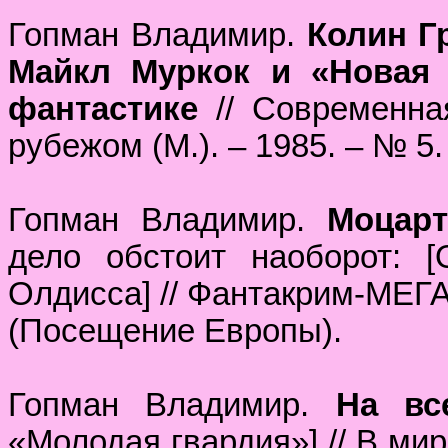
Гопман Владимир.
Колин Г
Майкл Муркок и «Новая 
фантастике
// Современна
рубежом (М.). – 1985. – № 5. 
Гопман Владимир.
Моцар
дело обстоит наоборот: 
Олдисса] // Фантакрим-МЕГА (
(Посещение Европы).
Гопман Владимир.
На вс
«Молодая гвардия»] // В мире