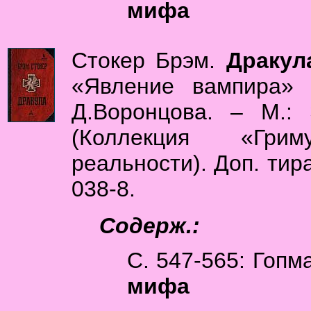
мифа
Стокер Брэм.
Дракул
«Явление вампира» 
Д.Воронцова. – М.: 
(Коллекция «Грим
реальности). Доп. тира
038-8.
Содерж.:
С. 547-565: Гоп
мифа