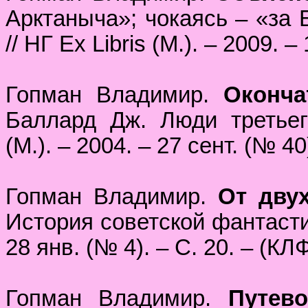
Арктаныча»; чокаясь – «за 
// НГ Ex Libris (М.). – 2009. 
Гопман Владимир.
Оконча
Баллард Дж. Люди третьего
(М.). – 2004. – 27 сент. (№ 40
Гопман Владимир.
От дву
История советской фантастики
28 янв. (№ 4). – С. 20. – (КЛФ
Гопман Владимир.
Путев