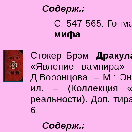
Содерж.:
С. 547-565: Гоп
мифа
Стокер Брэм.
Дракул
«Явление вампира» 
Д.Воронцова. – М.: Эн
ил. – (Коллекция «
реальности). Доп. тира
6.
Содерж.: