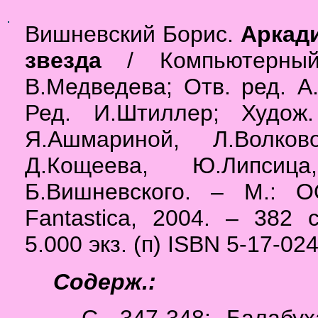
Вишневский Борис.
Аркади
звезда
/ Компьютерный 
В.Медведева; Отв. ред. А
Ред. И.Штиллер; Худож.
Я.Ашмариной, Л.Волков
Д.Кощеева, Ю.Липсица
Б.Вишневского. – М.: О
Fantastica, 2004. – 382 
5.000 экз. (п) ISBN 5-17-02
Содерж.:
С. 347-348: Балабу