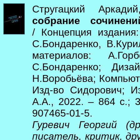
Стругацкий Аркади
собрание сочинени
/ Концепция издания:
С.Бондаренко, В.Кури
материалов: А.Гор
С.Бондаренко; Диза
Н.Воробьёва; Компьюте
Изд-во Сидорович; И
А.А., 2022. – 864 с.; 
907465-01-5.
Гуревич Георгий (
писатель, критик, дру