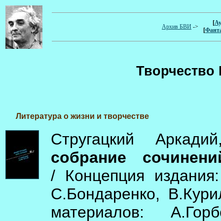
[
Ау
Архив БВИ
->
[
Фант
Творчество
Литература о жизни и творчестве
Стругацкий Аркади
собрание сочинени
/ Концепция издания:
С.Бондаренко, В.Кури
материалов: А.Гор