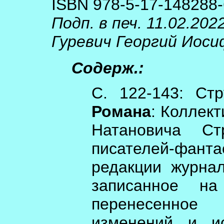
ISBN 978-5-17-148288-
Подп. в печ. 11.02.202
Гуревич Георгий Иосиф
Содерж.:
С. 122-143: Ст
Романа
: Коллек
Натановича Ст
писателей-фан
редакции журна
записанное на
перенесенное
изменений и ис