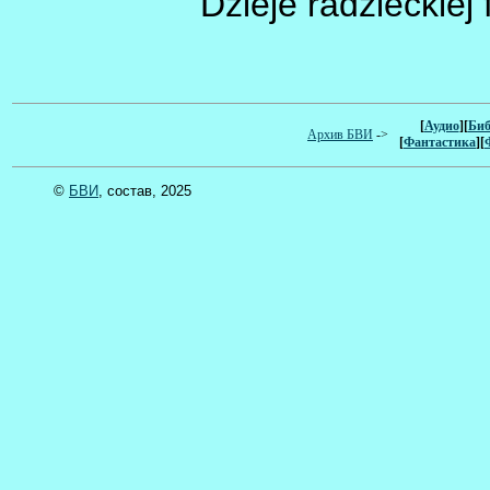
Dzieje radzieckiej 
[
Аудио
][
Биб
Архив БВИ
->
[
Фантастика
][
©
БВИ
, состав, 2025