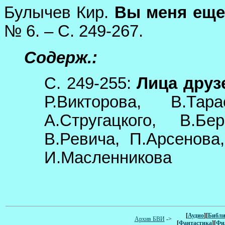
Булычев Кир.
Вы меня еще 
№ 6. – С. 249-267.
Содерж.:
С. 249-255:
Лица друз
Р.Викторова, В.Тар
А.Стругацкого, В.Бе
В.Ревича, П.Арсенова
И.Масленникова
[
Аудио
][
Библи
Архив БВИ
->
[
Фантастика
][
Фи