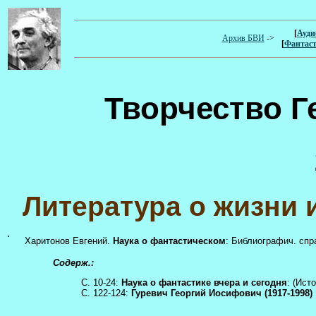
[
Ауди
Архив БВИ
->
[
Фантас
Творчество 
Литература о жизни 
Харитонов Евгений.
Наука о фантастическом
: Библиографич. спра
Содерж.:
С. 10-24:
Наука о фантастике вчера и сегодня
: (Ист
С. 122-124:
Гуревич Георгий Иосифович (1917-1998)